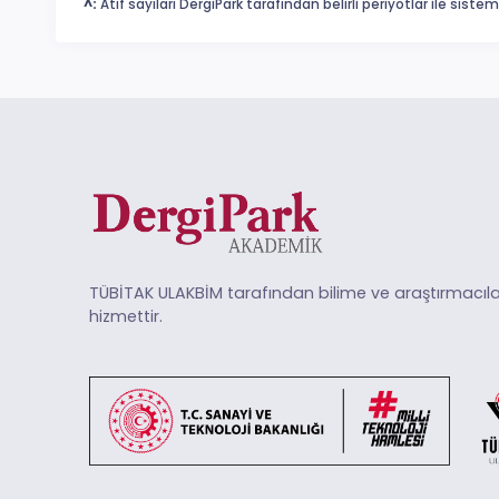
^:
Atıf sayıları DergiPark tarafından belirli periyotlar ile sist
TÜBİTAK ULAKBİM tarafından bilime ve araştırmacıla
hizmettir.