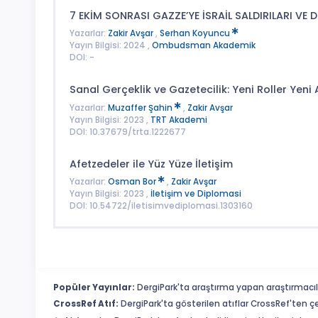
7 EKİM SONRASI GAZZE’YE İSRAİL SALDIRILARI V
Yazarlar:
Zakir Avşar
,
Serhan Koyuncu
Yayın Bilgisi: 2024 ,
Ombudsman Akademik
DOI: -
Sanal Gerçeklik ve Gazetecilik: Yeni Roller Yeni 
Yazarlar:
Muzaffer Şahin
,
Zakir Avşar
Yayın Bilgisi: 2023 ,
TRT Akademi
DOI: 10.37679/trta.1222677
Afetzedeler ile Yüz Yüze İletişim
Yazarlar:
Osman Bor
,
Zakir Avşar
Yayın Bilgisi: 2023 ,
İletişim ve Diplomasi
DOI: 10.54722/iletisimvediplomasi.1303160
Popüler Yayınlar:
DergiPark'ta araştırma yapan araştırmacıl
CrossRef Atıf:
DergiPark'ta gösterilen atıflar CrossRef'ten ç