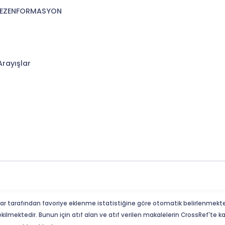
E DEZENFORMASYON
Arayışlar
ar tarafından favoriye eklenme istatistiğine göre otomatik belirlenmekte
ekilmektedir. Bunun için atıf alan ve atıf verilen makalelerin CrossRef'te