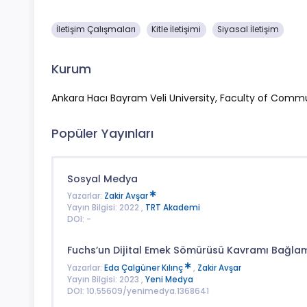
İletişim Çalışmaları
Kitle İletişimi
Siyasal İletişim
Kurum
Ankara Hacı Bayram Veli University, Faculty of Comm
Popüler Yayınları
Sosyal Medya
Yazarlar:
Zakir Avşar
Yayın Bilgisi: 2022 ,
TRT Akademi
DOI: -
Fuchs’un Dijital Emek Sömürüsü Kavramı Bağlam
Yazarlar:
Eda Çalgüner Kılınç
,
Zakir Avşar
Yayın Bilgisi: 2023 ,
Yeni Medya
DOI: 10.55609/yenimedya.1368641