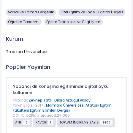
Sanal ve Karma Gerçeklik
Özel Eğitim ve Engelli Eğitimi (Diğer)
Öğretim Tasarımı
Eğitim Teknolojisi ve Bilgi İşlem
Kurum
Trabzon Üniversitesi
Popüler Yayınları
Yabancı dil konuşma eğitiminde dijital öykü
kullanımı
Yazarlar:
Zeynep Tatlı
,
Dilara Arzugül Aksoy
Yayın Bilgisi: 2017 ,
Marmara Üniversitesi Atatürk Eğitim
Fakültesi Eğitim Bilimleri Dergisi
DOI: 10.15285/maruaebd.271060
ATIF
FAVORİ
TOPLAM İNDİRİLME SAYISI
19
1
6855