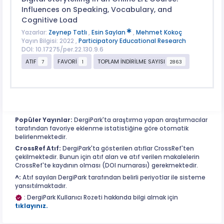
Influences on Speaking, Vocabulary, and
Cognitive Load
Yazarlar:
Zeynep Tatlı
,
Esin Saylan
,
Mehmet Kokoç
Yayın Bilgisi: 2022 ,
Participatory Educational Research
DOI: 10.17275/per.22.130.9.6
ATIF
FAVORİ
TOPLAM İNDİRİLME SAYISI
7
1
2863
Popüler Yayınlar:
DergiPark'ta araştırma yapan araştırmacılar
tarafından favoriye eklenme istatistiğine göre otomatik
belirlenmektedir.
CrossRef Atıf:
DergiPark'ta gösterilen atıflar CrossRef'ten
çekilmektedir. Bunun için atıf alan ve atıf verilen makalelerin
CrossRef'te kaydının olması (DOI numarası) gerekmektedir.
^:
Atıf sayıları DergiPark tarafından belirli periyotlar ile sisteme
yansıtılmaktadır.
: DergiPark Kullanıcı Rozeti hakkında bilgi almak için
tıklayınız.