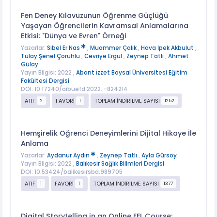
Fen Deney Kılavuzunun Öğrenme Güçlüğü
Yaşayan Öğrencilerin Kavramsal Anlamalarına
Etkisi: "Dünya ve Evren" Örneği
Yazarlar:
Sibel Er Nas
,
Muammer Çalık
,
Hava İpek Akbulut
,
Tülay Şenel Çoruhlu
,
Cevriye Ergül
,
Zeynep Tatlı
,
Ahmet
Gülay
Yayın Bilgisi: 2022 ,
Abant İzzet Baysal Üniversitesi Eğitim
Fakültesi Dergisi
DOI: 10.17240/aibuefd.2022..-824214
ATIF
FAVORİ
TOPLAM İNDİRİLME SAYISI
2
1
1252
Hemşirelik Öğrenci Deneyimlerini Dijital Hikaye İle
Anlama
Yazarlar:
Aydanur Aydın
,
Zeynep Tatlı
,
Ayla Gürsoy
Yayın Bilgisi: 2022 ,
Balıkesir Sağlık Bilimleri Dergisi
DOI: 10.53424/balikesirsbd.989705
ATIF
FAVORİ
TOPLAM İNDİRİLME SAYISI
1
1
1377
Digital Storytelling in an Online EFL Course: