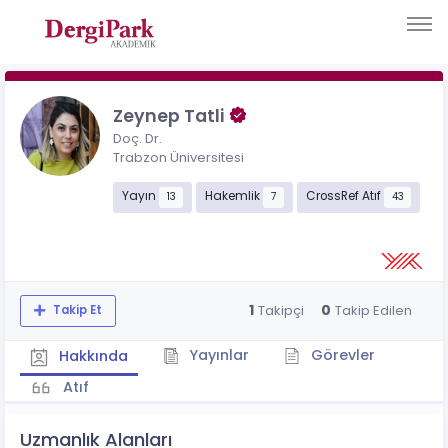
Zeynep Tatli
Doç. Dr.
Trabzon Üniversitesi
Yayın
Hakemlik
CrossRef Atıf
13
7
43
1
0
Takipçi
Takip Edilen
Takip Et
Yayınlar
Görevler
Hakkında
Atıf
Uzmanlık Alanları