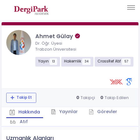
Ahmet Gülay
Dr. Öğr. Üyesi
Trabzon Üniversitesi
Yayın
Hakemlik
CrossRef Atıf
13
34
57
0
0
Takipçi
Takip Edilen
Takip Et
Yayınlar
Görevler
Hakkında
Atıf
Uzmanlık Alanları