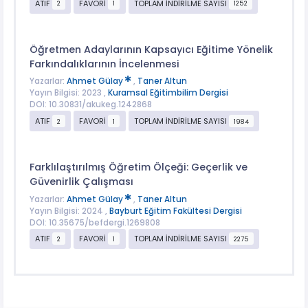
ATIF
FAVORİ
TOPLAM İNDİRİLME SAYISI
2
1
1252
Öğretmen Adaylarının Kapsayıcı Eğitime Yönelik
Farkındalıklarının İncelenmesi
Yazarlar:
Ahmet Gülay
,
Taner Altun
Yayın Bilgisi: 2023 ,
Kuramsal Eğitimbilim Dergisi
DOI: 10.30831/akukeg.1242868
ATIF
FAVORİ
TOPLAM İNDİRİLME SAYISI
2
1
1984
Farklılaştırılmış Öğretim Ölçeği: Geçerlik ve
Güvenirlik Çalışması
Yazarlar:
Ahmet Gülay
,
Taner Altun
Yayın Bilgisi: 2024 ,
Bayburt Eğitim Fakültesi Dergisi
DOI: 10.35675/befdergi.1269808
ATIF
FAVORİ
TOPLAM İNDİRİLME SAYISI
2
1
2275