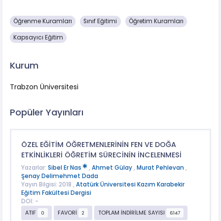
Öğrenme Kuramları
Sınıf Eğitimi
Öğretim Kuramları
Kapsayıcı Eğitim
Kurum
Trabzon Üniversitesi
Popüler Yayınları
ÖZEL EĞİTİM ÖĞRETMENLERİNİN FEN VE DOĞA
ETKİNLİKLERİ ÖĞRETİM SÜRECİNİN İNCELENMESİ
Yazarlar:
Sibel Er Nas
,
Ahmet Gülay
,
Murat Pehlevan
,
Şenay Delimehmet Dada
Yayın Bilgisi: 2018 ,
Atatürk Üniversitesi Kazım Karabekir
Eğitim Fakültesi Dergisi
DOI: -
ATIF
FAVORİ
TOPLAM İNDİRİLME SAYISI
0
2
6147