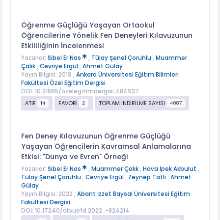
Öğrenme Güçlüğü Yaşayan Ortaokul
Öğrencilerine Yönelik Fen Deneyleri Kılavuzunun
Etkililiğinin İncelenmesi
Yazarlar:
Sibel Er Nas
,
Tülay Şenel Çoruhlu
,
Muammer
Çalık
,
Cevriye Ergül
,
Ahmet Gülay
Yayın Bilgisi: 2019 ,
Ankara Üniversitesi Eğitim Bilimleri
Fakültesi Özel Eğitim Dergisi
DOI: 10.21565/ozelegitimdergisi.484937
ATIF
FAVORİ
TOPLAM İNDİRİLME SAYISI
14
2
4087
Fen Deney Kılavuzunun Öğrenme Güçlüğü
Yaşayan Öğrencilerin Kavramsal Anlamalarına
Etkisi: "Dünya ve Evren" Örneği
Yazarlar:
Sibel Er Nas
,
Muammer Çalık
,
Hava İpek Akbulut
,
Tülay Şenel Çoruhlu
,
Cevriye Ergül
,
Zeynep Tatlı
,
Ahmet
Gülay
Yayın Bilgisi: 2022 ,
Abant İzzet Baysal Üniversitesi Eğitim
Fakültesi Dergisi
DOI: 10.17240/aibuefd.2022..-824214