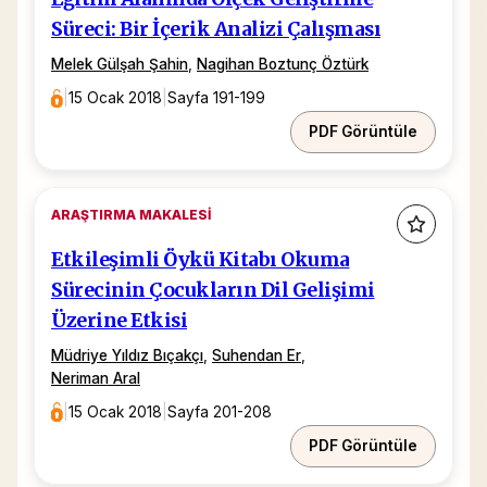
Süreci: Bir İçerik Analizi Çalışması
Melek Gülşah Şahin
,
Nagihan Boztunç Öztürk
|
15 Ocak 2018
|
Sayfa 191-199
PDF Görüntüle
ARAŞTIRMA MAKALESI
Etkileşimli Öykü Kitabı Okuma
Sürecinin Çocukların Dil Gelişimi
Üzerine Etkisi
Müdriye Yıldız Bıçakçı
,
Suhendan Er
,
Neriman Aral
|
15 Ocak 2018
|
Sayfa 201-208
PDF Görüntüle