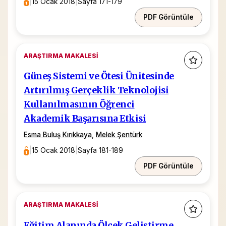
|
15 Ocak 2018
|
Sayfa 171-179
PDF Görüntüle
ARAŞTIRMA MAKALESI
Güneş Sistemi ve Ötesi Ünitesinde
Artırılmış Gerçeklik Teknolojisi
Kullanılmasının Öğrenci
Akademik Başarısına Etkisi
Esma Buluş Kırıkkaya
,
Melek Şentürk
|
15 Ocak 2018
|
Sayfa 181-189
PDF Görüntüle
ARAŞTIRMA MAKALESI
Eğitim Alanında Ölçek Geliştirme