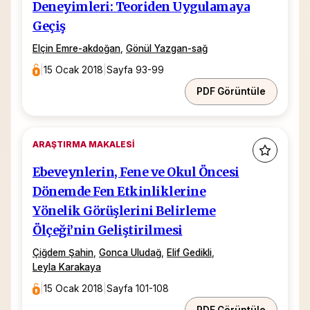
Deneyimleri: Teoriden Uygulamaya
Geçiş
Elçin Emre-akdoğan
,
Gönül Yazgan-sağ
|
15 Ocak 2018
|
Sayfa 93-99
PDF Görüntüle
ARAŞTIRMA MAKALESI
Ebeveynlerin, Fene ve Okul Öncesi
Dönemde Fen Etkinliklerine
Yönelik Görüşlerini Belirleme
Ölçeği’nin Geliştirilmesi
Çiğdem Şahin
,
Gonca Uludağ
,
Elif Gedikli
,
Leyla Karakaya
|
15 Ocak 2018
|
Sayfa 101-108