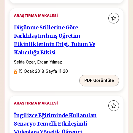
ARAŞTIRMA MAKALESI
Düşünme Stillerine Göre
Farklılaştırılmış Öğretim
Etkinliklerinin Erişi, Tutum Ve
Kalıcılığa Etkisi
Selda Özer
,
Ercan Yılmaz
|
15 Ocak 2018
|
Sayfa 11-20
PDF Görüntüle
ARAŞTIRMA MAKALESI
İngilizce Eğitiminde Kullanılan
Senaryo Temelli Etkileşimli
Videolara Yönelik Öğrenci