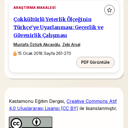
ARAŞTIRMA MAKALESI
Çokkültürlü Yeterlik Ölçeğinin
Türkçe’ye Uyarlanması: Geçerlik ve
Güvenirlik Çalışması
Mustafa Öztürk Akçaoğlu
,
Zeki Arsal
|
15 Ocak 2018
|
Sayfa 261-270
PDF Görüntüle
Kastamonu Eğitim Dergisi,
Creative Commons Atıf
4.0 Uluslararası Lisansı (CC BY)
ile lisanslanmıştır.