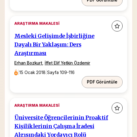
PDF Görüntüle
ARAŞTIRMA MAKALESI
Mesleki Gelişimde İşbirliğine
Dayalı Bir Yaklaşım: Ders
Araştırması
Erhan Bozkurt
,
İffet Elif Yetkin Özdemir
|
15 Ocak 2018
|
Sayfa 109-116
PDF Görüntüle
ARAŞTIRMA MAKALESI
Üniversite Öğrencilerinin Proaktif
Kişiliklerinin Çalışma İradesi
Algısındaki Yordayıcı Rolü