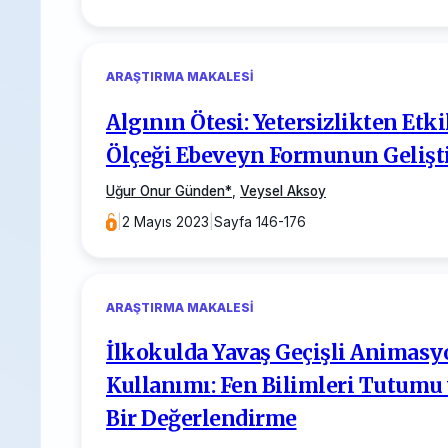
ARAŞTIRMA MAKALESI
Algının Ötesi: Yetersizlikten Et
Ölçeği Ebeveyn Formunun Gelişt
Uğur Onur Günden
*
,
Veysel Aksoy
|
2 Mayıs 2023
|
Sayfa 146-176
ARAŞTIRMA MAKALESI
İlkokulda Yavaş Geçişli Animasyo
Kullanımı: Fen Bilimleri Tutumu 
Bir Değerlendirme