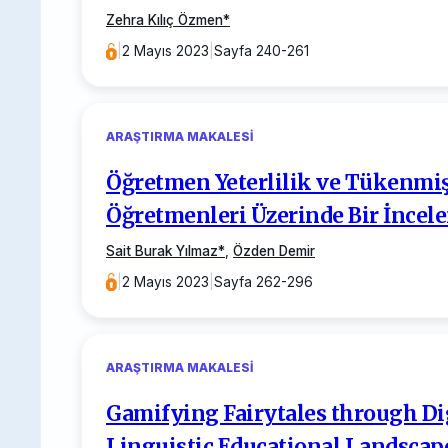
Zehra Kılıç Özmen
*
|
2 Mayıs 2023
|
Sayfa 240-261
ARAŞTIRMA MAKALESI
Öğretmen Yeterlilik ve Tükenmişli
Öğretmenleri Üzerinde Bir İncel
Sait Burak Yılmaz
*
,
Özden Demir
|
2 Mayıs 2023
|
Sayfa 262-296
ARAŞTIRMA MAKALESI
Gamifying Fairytales through Dig
Linguistic Educational Landscap