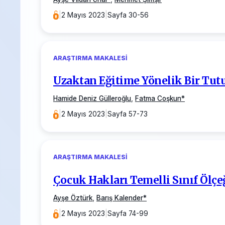
|
2 Mayıs 2023
|
Sayfa 30-56
ARAŞTIRMA MAKALESI
Uzaktan Eğitime Yönelik Bir Tut
Hamide Deniz Gülleroğlu
,
Fatma Coşkun
*
|
2 Mayıs 2023
|
Sayfa 57-73
ARAŞTIRMA MAKALESI
Çocuk Hakları Temelli Sınıf Ölçe
Ayşe Öztürk
,
Barış Kalender
*
|
2 Mayıs 2023
|
Sayfa 74-99