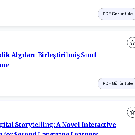
PDF Görüntüle
k Algıları: Birleştirilmiş Sınıf
eme
PDF Görüntüle
ital Storytelling: A Novel Interactive
e for Second Language Learners