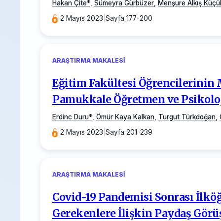
Hakan Çite
*
,
Sümeyra Gürbüzer
,
Menşure Alkış Küçü
|
2 Mayıs 2023
|
Sayfa 177-200
ARAŞTIRMA MAKALESI
Eğitim Fakültesi Öğrencilerinin
Pamukkale Öğretmen ve Psikoloj
Erdinc Duru
*
,
Ömür Kaya Kalkan
,
Turgut Türkdoğan
,
|
2 Mayıs 2023
|
Sayfa 201-239
ARAŞTIRMA MAKALESI
Covid-19 Pandemisi Sonrası İlkö
Gerekenlere İlişkin Paydaş Görü