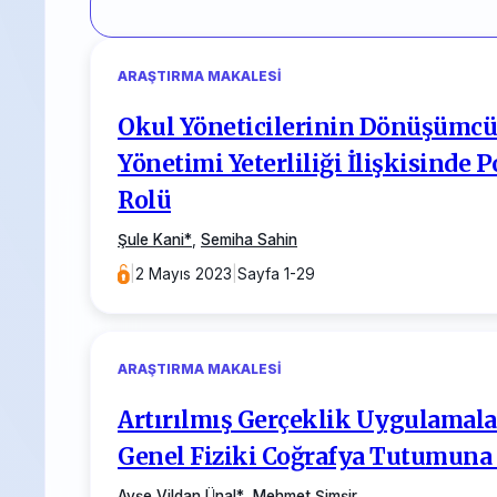
ARAŞTIRMA MAKALESI
Okul Yöneticilerinin Dönüşümcü 
Yönetimi Yeterliliği İlişkisinde 
Rolü
Şule Kani
*
,
Semiha Sahin
|
2 Mayıs 2023
|
Sayfa 1-29
ARAŞTIRMA MAKALESI
Artırılmış Gerçeklik Uygulamalar
Genel Fiziki Coğrafya Tutumuna 
Ayşe Vildan Ünal
*
,
Mehmet Şimşir