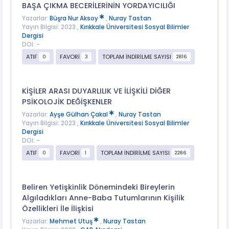
BAŞA ÇIKMA BECERİLERİNİN YORDAYICILIĞI
Yazarlar:
Büşra Nur Aksoy
,
Nuray Tastan
Yayın Bilgisi: 2023 ,
Kırıkkale Üniversitesi Sosyal Bilimler
Dergisi
DOI: -
ATIF
FAVORİ
TOPLAM İNDİRİLME SAYISI
0
3
2816
KİŞİLER ARASI DUYARLILIK VE İLİŞKİLİ DİĞER
PSİKOLOJİK DEĞİŞKENLER
Yazarlar:
Ayşe Gülhan Çakal
,
Nuray Tastan
Yayın Bilgisi: 2023 ,
Kırıkkale Üniversitesi Sosyal Bilimler
Dergisi
DOI: -
ATIF
FAVORİ
TOPLAM İNDİRİLME SAYISI
0
1
2286
Beliren Yetişkinlik Dönemindeki Bireylerin
Algıladıkları Anne-Baba Tutumlarının Kişilik
Özellikleri İle İlişkisi
Yazarlar:
Mehmet Utuş
,
Nuray Tastan