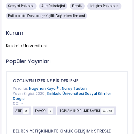
Sosyal Psikoloji
Aile Psikolojisi
Benlik
İletişim Psikolojisi
Psikolojide Davranış-Kişilik Değerlendirmesi
Kurum
Kırıkkale Üniversitesi
Popüler Yayınları
ÖZGÜVEN ÜZERİNE BİR DERLEME
Yazarlar:
Nagehan Kaya
,
Nuray Tastan
Yayın Bilgisi: 2020 ,
Kırıkkale Üniversitesi Sosyal Bilimler
Dergisi
DOI: -
ATIF
FAVORİ
TOPLAM İNDİRİLME SAYISI
0
7
48628
BELİREN YETİŞKİNLİKTE KİMLİK GELİŞİMİ: STRESLE