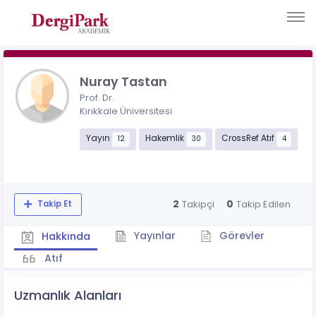
Nuray Tastan
Prof. Dr.
Kırıkkale Üniversitesi
Yayın
Hakemlik
CrossRef Atıf
12
30
4
2
0
Takipçi
Takip Edilen
Takip Et
Yayınlar
Görevler
Hakkında
Atıf
Uzmanlık Alanları