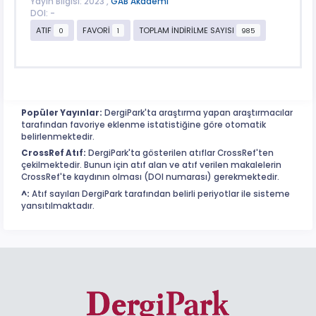
Yayın Bilgisi: 2023 ,
GAB Akademi
DOI: -
ATIF
FAVORİ
TOPLAM İNDİRİLME SAYISI
0
1
985
Popüler Yayınlar:
DergiPark'ta araştırma yapan araştırmacılar
tarafından favoriye eklenme istatistiğine göre otomatik
belirlenmektedir.
CrossRef Atıf:
DergiPark'ta gösterilen atıflar CrossRef'ten
çekilmektedir. Bunun için atıf alan ve atıf verilen makalelerin
CrossRef'te kaydının olması (DOI numarası) gerekmektedir.
^:
Atıf sayıları DergiPark tarafından belirli periyotlar ile sisteme
yansıtılmaktadır.