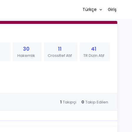
Türkçe
Giriş
30
11
41
Hakemlik
CrossRef Atıf
TR Dizin Atıf
1
0
Takipçi
Takip Edilen