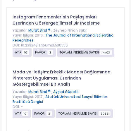
Instagram Fenomenlerinin Paylaşımları
Üzerinden Göstergebilimsel Bir İnceleme
Yazarlar:
Murat Birol
, Zeynep Nihan Bakır
Yayın Bilgisi: 2019 ,
The Journal of International Scientific
Researches
DOI: 10.23834/isrjournal.530556
ATIF
FAVORİ
TOPLAM İNDİRİLME SAYISI
10
3
14403
Moda ve İletişim: Erkeklik Modası Bağlamında
Pinterest Uygulaması Üzerinden
Göstergebilimsel Bir Analiz
Yazarlar:
Murat Birol
,
Ayşad Güdekli
Yayın Bilgisi: 2017 ,
Atatürk Üniversitesi Sosyal Bilimler
Enstitüsü Dergisi
DOI: -
ATIF
FAVORİ
TOPLAM İNDİRİLME SAYISI
0
2
6036