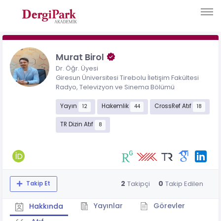
Murat Birol
Dr. Öğr. Üyesi
Giresun Üniversitesi Tirebolu İletişim Fakültesi
Radyo, Televizyon ve Sinema Bölümü
Yayın
Hakemlik
CrossRef Atıf
12
44
18
TR Dizin Atıf
8
2
0
Takipçi
Takip Edilen
Takip Et
Yayınlar
Görevler
Hakkında