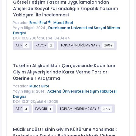
Görsel İletişim Tasarımı Uygulamalarından
Afişlerde Sosyal Farkındalığın Empatik Tasarım
Yaklaşımı İle İncelenmesi
Yazarlar:
Emel Birol
,
Murat Birol
Yayın Bilgisi: 2024 ,
Dumlupınar Üniversitesi Sosyal Bilimler
Dergisi
DOI: 10.51290/dpusbe.1340444
ATIF
FAVORİ
TOPLAM İNDİRİLME SAYISI
0
2
2054
Tüketim Alışkanlıkları Çerçevesinde Kadınların
Giyim Alışverişlerinde Karar Verme Tarzları
Üzerine Bir Araştırma
Yazarlar:
Murat Birol
Yayın Bilgisi: 2014 ,
Akdeniz Üniversitesi İletişim Fakültesi
Dergisi
DOI: 10.31123/akil.443005
ATIF
FAVORİ
TOPLAM İNDİRİLME SAYISI
4
1
3787
Müzik Endüstrisinin Giyim Kültürüne Yansıması:
Şarkıcıların Tarzları Bağlamında Müzik Video-