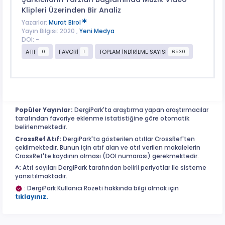
Klipleri Üzerinden Bir Analiz
Yazarlar:
Murat Birol
Yayın Bilgisi: 2020 ,
Yeni Medya
DOI: -
ATIF
FAVORİ
TOPLAM İNDİRİLME SAYISI
0
1
6530
Popüler Yayınlar:
DergiPark'ta araştırma yapan araştırmacılar
tarafından favoriye eklenme istatistiğine göre otomatik
belirlenmektedir.
CrossRef Atıf:
DergiPark'ta gösterilen atıflar CrossRef'ten
çekilmektedir. Bunun için atıf alan ve atıf verilen makalelerin
CrossRef'te kaydının olması (DOI numarası) gerekmektedir.
^:
Atıf sayıları DergiPark tarafından belirli periyotlar ile sisteme
yansıtılmaktadır.
: DergiPark Kullanıcı Rozeti hakkında bilgi almak için
tıklayınız.