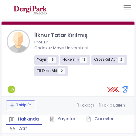
İlknur Tatar Kırılmış
Prof. Dr.
Ondokuz Mayıs Üniversitesi
Yayın
Hakemlik
CrossRef Atıf
19
13
2
TR Dizin Atıf
2
1
1
Takipçi
Takip Edilen
Takip Et
Yayınlar
Görevler
Hakkında
Atıf