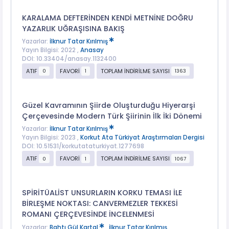
KARALAMA DEFTERİNDEN KENDİ METNİNE DOĞRU
YAZARLIK UĞRAŞISINA BAKIŞ
Yazarlar:
İlknur Tatar Kırılmış
Yayın Bilgisi: 2022 ,
Anasay
DOI: 10.33404/anasay.1132400
ATIF
FAVORİ
TOPLAM İNDİRİLME SAYISI
0
1
1363
Güzel Kavramının Şiirde Oluşturduğu Hiyerarşi
Çerçevesinde Modern Türk Şiirinin İlk İki Dönemi
Yazarlar:
İlknur Tatar Kırılmış
Yayın Bilgisi: 2023 ,
Korkut Ata Türkiyat Araştırmaları Dergisi
DOI: 10.51531/korkutataturkiyat.1277698
ATIF
FAVORİ
TOPLAM İNDİRİLME SAYISI
0
1
1067
SPİRİTÜALİST UNSURLARIN KORKU TEMASI İLE
BİRLEŞME NOKTASI: CANVERMEZLER TEKKESİ
ROMANI ÇERÇEVESİNDE İNCELENMESİ
Yazarlar:
Bahtı Gül Kartal
,
İlknur Tatar Kırılmış