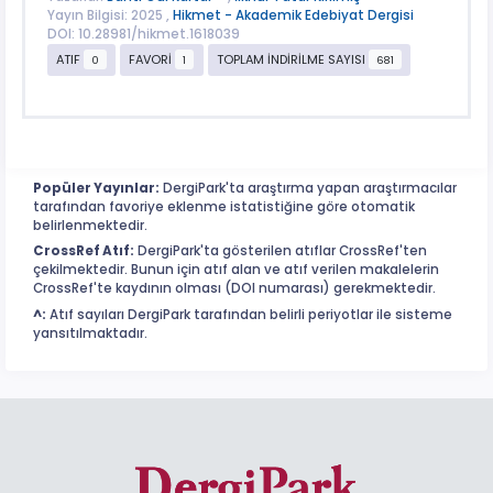
Yayın Bilgisi: 2025 ,
Hikmet - Akademik Edebiyat Dergisi
DOI: 10.28981/hikmet.1618039
ATIF
FAVORİ
TOPLAM İNDİRİLME SAYISI
0
1
681
Popüler Yayınlar:
DergiPark'ta araştırma yapan araştırmacılar
tarafından favoriye eklenme istatistiğine göre otomatik
belirlenmektedir.
CrossRef Atıf:
DergiPark'ta gösterilen atıflar CrossRef'ten
çekilmektedir. Bunun için atıf alan ve atıf verilen makalelerin
CrossRef'te kaydının olması (DOI numarası) gerekmektedir.
^:
Atıf sayıları DergiPark tarafından belirli periyotlar ile sisteme
yansıtılmaktadır.