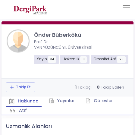
Önder Büberkökü
Prof. Dr.
VAN YÜZÜNCÜ YIL ÜNİVERSİTESİ
Yayın
Hakemlik
CrossRef Atıf
34
9
29
1
0
Takipçi
Takip Edilen
Takip Et
Yayınlar
Görevler
Hakkında
Atıf
Uzmanlık Alanları