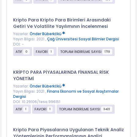
Kripto Para Kripto Para Birimleri Arasındaki
Getiri Ve Volatilite Yayılımının İncelenmesi
Yazarlar:
Önder Büberkökü
Yayın Bilgisi: 2021 ,
Çağ Üniversitesi Sosyal Bilimler Dergisi
DOI: -
ATIF
FAVORİ
TOPLAM İNDİRİLME SAYISI
0
1
1719
KRİPTO PARA PİYASALARINDA FİNANSAL RİSK
YÖNETİMİ
Yazarlar:
Önder Büberkökü
Yayın Bilgisi: 2021 ,
Finans Ekonomi ve Sosyal Araştırmalar
Dergisi
DOI: 10.29106/fesa.996151
ATIF
FAVORİ
TOPLAM İNDİRİLME SAYISI
1
1
3422
Kripto Para Piyasalarına Uygulanan Teknik Analiz
Yöntemlerinin Performanslarının Analizi