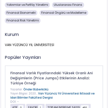
Yatırımlar ve Portföy Yönetimi
Uluslararası Finans
Finansal Ekonometri
Finansal Öngörü ve Modelleme
Finansal Risk Yönetimi
Kurum
VAN YÜZÜNCÜ YIL ÜNİVERSİTESİ
Popüler Yayınları
Finansal Varlık Fiyatlarındaki Yüksek Oranlı Ani
Değişimlerin (Price Jumps) Etkilerinin Analizi:
Türkiye Örneği
Yazarlar:
Önder Büberkökü
Yayın Bilgisi: 2020 ,
Van Yüzüncü Yıl Üniversitesi İktisadi ve
İdari Bilimler Fakültesi Dergisi
DOI: -
ATIF
FAVORİ
TOPLAM İNDİRİLME SAYISI
0
1
486