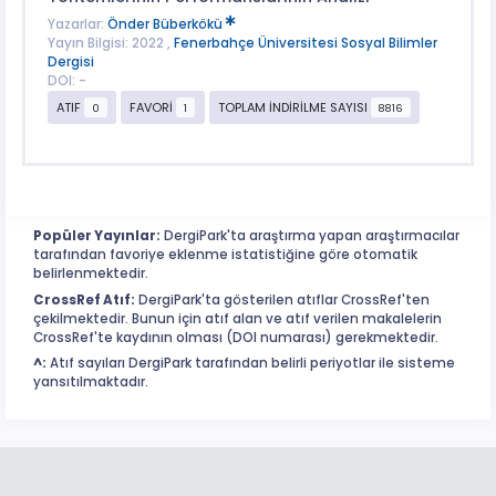
Yazarlar:
Önder Büberkökü
Yayın Bilgisi: 2022 ,
Fenerbahçe Üniversitesi Sosyal Bilimler
Dergisi
DOI: -
ATIF
FAVORİ
TOPLAM İNDİRİLME SAYISI
0
1
8816
Popüler Yayınlar:
DergiPark'ta araştırma yapan araştırmacılar
tarafından favoriye eklenme istatistiğine göre otomatik
belirlenmektedir.
CrossRef Atıf:
DergiPark'ta gösterilen atıflar CrossRef'ten
çekilmektedir. Bunun için atıf alan ve atıf verilen makalelerin
CrossRef'te kaydının olması (DOI numarası) gerekmektedir.
^:
Atıf sayıları DergiPark tarafından belirli periyotlar ile sisteme
yansıtılmaktadır.