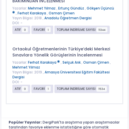
BAKIMINDAN İNCELENMESİ
Yazarlar:
Mehmet Yılmaz
,
Ertunç Gündüz
,
Gökşen Üçüncü
,
Ferhat Karakaya
,
Osman Çimen
Yayın Bilgisi: 2018 ,
Anadolu Öğretmen Dergisi
DOI: -
ATIF
FAVORİ
TOPLAM İNDİRİLME SAYISI
0
1
11344
Ortaokul Öğretmenlerinin Türkiye’deki Merkezi
Sınavlara Yönelik Görüşlerinin İncelenmesi
Yazarlar:
Ferhat Karakaya
,
Selçuk Arık
,
Osman Çimen
,
Mehmet Yılmaz
Yayın Bilgisi: 2019 ,
Amasya Üniversitesi Eğitim Fakültesi
Dergisi
DOI: -
ATIF
FAVORİ
TOPLAM İNDİRİLME SAYISI
0
1
1534
Popüler Yayınlar:
DergiPark'ta araştırma yapan araştırmacılar
tarafından favoriye eklenme istatistiğine göre otomatik