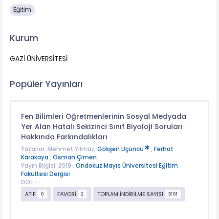
Eğitim
Kurum
GAZİ ÜNİVERSİTESİ
Popüler Yayınları
Fen Bilimleri Öğretmenlerinin Sosyal Medyada
Yer Alan Hatalı Sekizinci Sınıf Biyoloji Soruları
Hakkında Farkındalıkları
Yazarlar: Mehmet Yılmaz,
Gökşen Üçüncü
,
Ferhat
Karakaya
,
Osman Çimen
Yayın Bilgisi: 2019 ,
Ondokuz Mayıs Üniversitesi Eğitim
Fakültesi Dergisi
DOI: -
ATIF
FAVORİ
TOPLAM İNDİRİLME SAYISI
0
2
3101