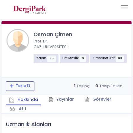
Osman Çimen
Prof. Dr.
GAZİ ÜNİVERSİTESİ
Yayın
Hakemlik
CrossRef Atıf
25
9
101
1
0
Takipçi
Takip Edilen
Takip Et
Yayınlar
Görevler
Hakkında
Atıf
Uzmanlık Alanları