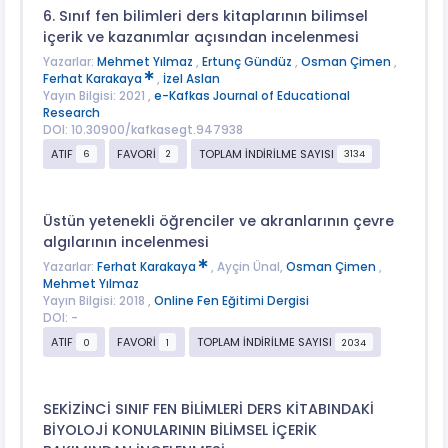
6. Sınıf fen bilimleri ders kitaplarının bilimsel
içerik ve kazanımlar açısından incelenmesi
Yazarlar:
Mehmet Yılmaz
,
Ertunç Gündüz
,
Osman Çimen
,
Ferhat Karakaya
,
İzel Aslan
Yayın Bilgisi: 2021 ,
e-Kafkas Journal of Educational
Research
DOI: 10.30900/kafkasegt.947938
ATIF
FAVORİ
TOPLAM İNDİRİLME SAYISI
6
2
3134
Üstün yetenekli öğrenciler ve akranlarının çevre
algılarının incelenmesi
Yazarlar:
Ferhat Karakaya
, Ayçin Ünal,
Osman Çimen
,
Mehmet Yılmaz
Yayın Bilgisi: 2018 ,
Online Fen Eğitimi Dergisi
DOI: -
ATIF
FAVORİ
TOPLAM İNDİRİLME SAYISI
0
1
2034
SEKİZİNCİ SINIF FEN BİLİMLERİ DERS KİTABINDAKİ
BİYOLOJİ KONULARININ BİLİMSEL İÇERİK