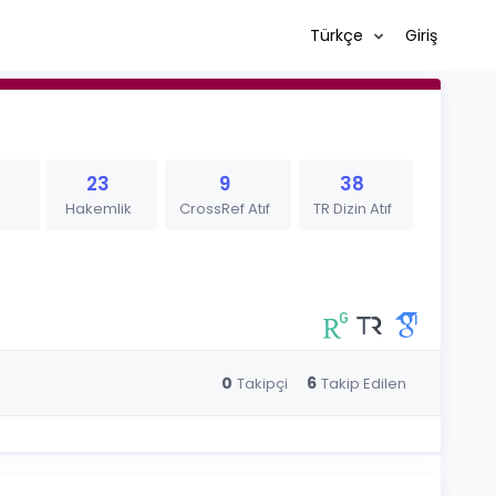
Türkçe
Giriş
23
9
38
Hakemlik
CrossRef Atıf
TR Dizin Atıf
0
6
Takipçi
Takip Edilen