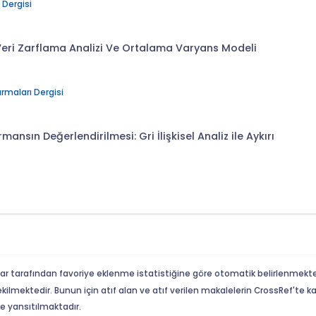
 Dergisi
Veri Zarflama Analizi Ve Ortalama Varyans Modeli
rmaları Dergisi
nsın Değerlendirilmesi: Gri İlişkisel Analiz ile Aykırı
ar tarafından favoriye eklenme istatistiğine göre otomatik belirlenmekte
ekilmektedir. Bunun için atıf alan ve atıf verilen makalelerin CrossRef'te
eme yansıtılmaktadır.