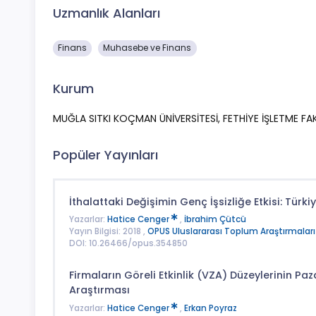
Uzmanlık Alanları
Finans
Muhasebe ve Finans
Kurum
MUĞLA SITKI KOÇMAN ÜNİVERSİTESİ, FETHİYE İŞLETME FA
Popüler Yayınları
İthalattaki Değişimin Genç İşsizliğe Etkisi: Tür
Yazarlar:
Hatice Cenger
,
İbrahim Çütcü
Yayın Bilgisi: 2018 ,
OPUS Uluslararası Toplum Araştırmaları
DOI: 10.26466/opus.354850
Firmaların Göreli Etkinlik (VZA) Düzeylerinin Paza
Araştırması
Yazarlar:
Hatice Cenger
,
Erkan Poyraz