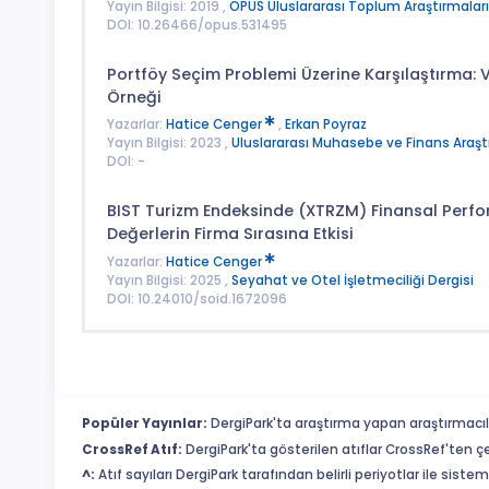
Yayın Bilgisi: 2019 ,
OPUS Uluslararası Toplum Araştırmaları
DOI: 10.26466/opus.531495
Portföy Seçim Problemi Üzerine Karşılaştırma: 
Örneği
Yazarlar:
Hatice Cenger
,
Erkan Poyraz
Yayın Bilgisi: 2023 ,
Uluslararası Muhasebe ve Finans Araştı
DOI: -
BIST Turizm Endeksinde (XTRZM) Finansal Performa
Değerlerin Firma Sırasına Etkisi
Yazarlar:
Hatice Cenger
Yayın Bilgisi: 2025 ,
Seyahat ve Otel İşletmeciliği Dergisi
DOI: 10.24010/soid.1672096
Popüler Yayınlar:
DergiPark'ta araştırma yapan araştırmacıl
CrossRef Atıf:
DergiPark'ta gösterilen atıflar CrossRef'ten ç
^:
Atıf sayıları DergiPark tarafından belirli periyotlar ile sist