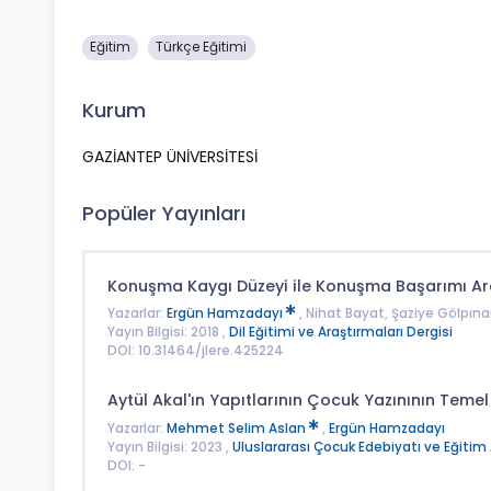
Eğitim
Türkçe Eğitimi
Kurum
GAZİANTEP ÜNİVERSİTESİ
Popüler Yayınları
Konuşma Kaygı Düzeyi ile Konuşma Başarımı Aras
Yazarlar:
Ergün Hamzadayı
, Nihat Bayat, Şaziye Gölpına
Yayın Bilgisi: 2018 ,
Dil Eğitimi ve Araştırmaları Dergisi
DOI: 10.31464/jlere.425224
Aytül Akal'ın Yapıtlarının Çocuk Yazınının Temel
Yazarlar:
Mehmet Selim Aslan
,
Ergün Hamzadayı
Yayın Bilgisi: 2023 ,
Uluslararası Çocuk Edebiyatı ve Eğitim 
DOI: -