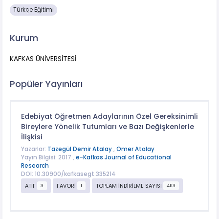
Türkçe Eğitimi
Kurum
KAFKAS ÜNİVERSİTESİ
Popüler Yayınları
Edebiyat Öğretmen Adaylarının Özel Gereksinimli
Bireylere Yönelik Tutumları ve Bazı Değişkenlerle
İlişkisi
Yazarlar:
Tazegül Demir Atalay
,
Ömer Atalay
Yayın Bilgisi: 2017 ,
e-Kafkas Journal of Educational
Research
DOI: 10.30900/kafkasegt.335214
ATIF
FAVORİ
TOPLAM İNDİRİLME SAYISI
3
1
4113