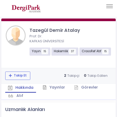
Tazegül Demir Atalay
Prof. Dr.
KAFKAS ÜNİVERSİTESİ
Yayın
Hakemlik
CrossRef Atıf
15
37
15
2
0
Takipçi
Takip Edilen
Takip Et
Yayınlar
Görevler
Hakkında
Atıf
Uzmanlık Alanları