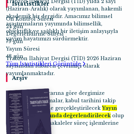
Trabzon İlahiyat Dergisi (TİD) yılda 2 sayı
İstatistikler
(Haziran-Aralık) olarak yayımlanan, hakemli
akademik bir dergidir. Amacımız bilimsel
Ön Kontrol Süresi
araştırmaların yayımında bilimsellik,
24 gün
objektiflik ve sağlıklı bir iletişim anlayışıyla
Değerlendirme Süresi
yayım hayatımızı sürdürmektir.
79 gün
Yayım Süresi
48 gün
Trabzon İlahiyat Dergisi (TİD) 2026 Haziran
Tüm İstatistikleri Görüntüle
sayısından itibaren çevrimiçi olarak
yayımlanmaktadır.
Arşiv
Yayın Kurulu kararına göre dergimize
gönderilen çalışmalar, kabul tarihini takip
eden ay içerisinde gerçekleştirilecek
Yayın
Kurulu toplantısında değerlendirilecek
olup
uygun görülen makaleler süreç işlemlerine
alınacaktır.