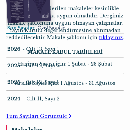
Dergimize gönderilen makaleler kesinlikle
ilan edilen şablona uygun olmalıdır. Dergimiz
makale şablonuna uygun olmayan çalışmalar,
Son Sayılar
Özel Sayılar
Yayın Kurulu değerlendirmesine alınmadan
reddedilecektir. Makale şablonu için
tıklayınız
.
2026
- Cilt 13, Sayı 1
MAKALE KABUL TARİHLERİ
Haziran Sayısı için: 1 Şubat - 28 Şubat
2025
- Cilt 12, Sayı 2
2025
- Cilt 12, Sayı 1
Aralık Sayısı için: 1 Ağustos - 31 Ağustos
2024
- Cilt 11, Sayı 2
Tüm Sayıları Görüntüle
Makaleler