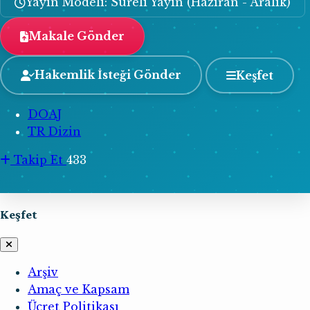
Yayın Modeli: Süreli Yayın (Haziran - Aralık)
Makale Gönder
Hakemlik İsteği Gönder
Keşfet
DOAJ
TR Dizin
Takip Et
433
Keşfet
Arşiv
Amaç ve Kapsam
Ücret Politikası