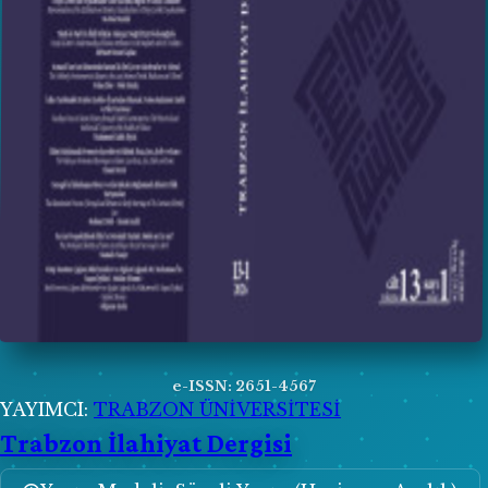
e-ISSN: 2651-4567
YAYIMCI:
TRABZON ÜNİVERSİTESİ
Trabzon İlahiyat Dergisi