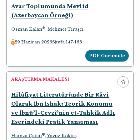
Avar Toplumunda Mevlid
(Azerbaycan Örneği)
*
Osman Kalan
,
Mehmet Tıraşcı
29 Haziran 2026
Sayfa 147-168
PDF Görüntüle
ARAŞTIRMA MAKALESI
Hilâfiyat Literatüründe Bir Râvi
Olarak İbn İshak: Teorik Konumu
ve İbnü’l-Cevzî’nin et-Tahkîk Adlı
Eserindeki Pratik Yansıması
*
Hamza Çatan
,
Yavuz Köktaş