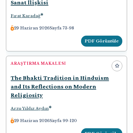
Sanat İlişkisi
*
Fırat Karadağ
29 Haziran 2026
Sayfa 73-98
PDF Görüntüle
ARAŞTIRMA MAKALESI
The Bhakti Tradition in Hinduism
and Its Reflections on Modern
Religiosity
*
Arzu Yıldız Aydın
29 Haziran 2026
Sayfa 99-120