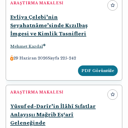
ARAŞTIRMA MAKALESI
Evliya Çelebi’nin
Seyahatnâme’sinde Kızılbaş
İmgesi ve Kimlik Tasnifleri
*
Mehmet Kazdal
29 Haziran 2026
Sayfa 225-242
PDF Görüntüle
ARAŞTIRMA MAKALESI
Yûsuf ed-Darîr’in İlâhî Sıfatlar
Anlayışı: Mağrib Eş‘arî
Geleneğinde