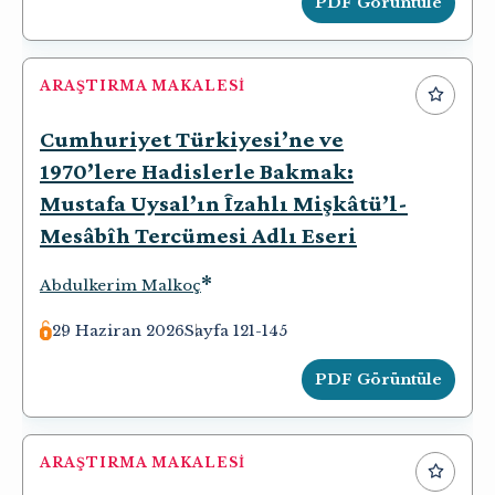
PDF Görüntüle
ARAŞTIRMA MAKALESI
Cumhuriyet Türkiyesi’ne ve
1970’lere Hadislerle Bakmak:
Mustafa Uysal’ın Îzahlı Mişkâtü’l-
Mesâbîh Tercümesi Adlı Eseri
*
Abdulkerim Malkoç
29 Haziran 2026
Sayfa 121-145
PDF Görüntüle
ARAŞTIRMA MAKALESI