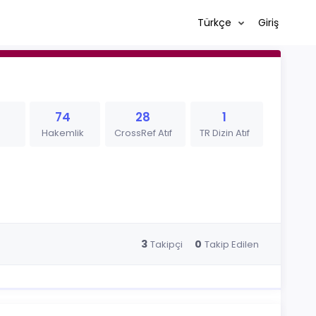
Türkçe
Giriş
74
28
1
Hakemlik
CrossRef Atıf
TR Dizin Atıf
3
0
Takipçi
Takip Edilen