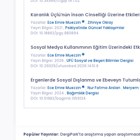
DOI: 10.35365/ctjpp.19.1.02
Karanlık Üçlü’nün İnsan Cinselliği Üzerine Etkiler
Yazarlar:
Ece Emre Muezzin
,
Zihniye Okray
Yayın Bilgisi: 2021 ,
Psikiyatride Güncel Yaklaşımlar
DOI: 10.18863/pgy.880894
Sosyal Medya Kullanımının Eğitim Üzerindeki Etki
Yazarlar:
Ece Emre Muezzin
Yayın Bilgisi: 2026 ,
UFÜ Sosyal ve Beşeri Bilimler Dergisi
DOI: 10.29329/ufusobed.2026.1410.8
Ergenlerde Sosyal Dışlanma ve Ebeveyn Tutumla
Yazarlar:
Ece Emre Muezzin
,
Nur Fatma Arslan
,
Meryem 
Yayın Bilgisi: 2024 ,
Bağımlılık Dergisi
DOI: 10.51982/bagimli.1359134
Popüler Yayınlar:
DergiPark'ta araştırma yapan araştırmacıl