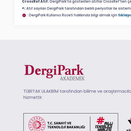
CrossRef Atıf:
DergiPark'ta gösterilen atıflar CrossRef'ten ç
^:
Atıf sayıları DergiPark tarafından belirli periyotlar ile sist
: DergiPark Kullanıcı Rozeti hakkında bilgi almak için
tıklayı
TÜBİTAK ULAKBİM tarafından bilime ve araştırmacıla
hizmettir.