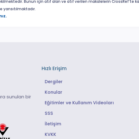
ekilmektedir. Bunun için atıf alan ve atıf verilen makalelerin CrossRef'te
eme yansıtılmaktadır.
nız.
Hızlı Erişim
Dergiler
Konular
ra sunulan bir
Eğitimler ve Kullanım Videoları
SSS
İletişim
KVKK