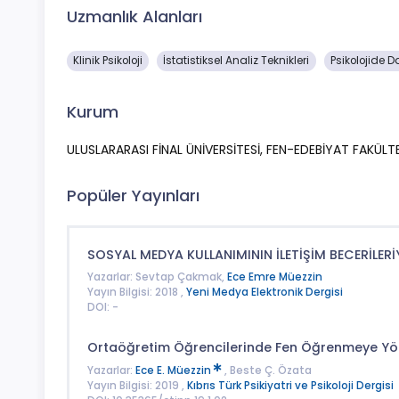
Uzmanlık Alanları
Klinik Psikoloji
İstatistiksel Analiz Teknikleri
Psikolojide D
Kurum
ULUSLARARASI FİNAL ÜNİVERSİTESİ, FEN-EDEBİYAT FAKÜLTE
Popüler Yayınları
SOSYAL MEDYA KULLANIMININ İLETİŞİM BECERİLERİY
Yazarlar: Sevtap Çakmak,
Ece Emre Müezzin
Yayın Bilgisi: 2018 ,
Yeni Medya Elektronik Dergisi
DOI: -
Ortaöğretim Öğrencilerinde Fen Öğrenmeye Yöne
Yazarlar:
Ece E. Müezzin
, Beste Ç. Özata
Yayın Bilgisi: 2019 ,
Kıbrıs Türk Psikiyatri ve Psikoloji Dergisi