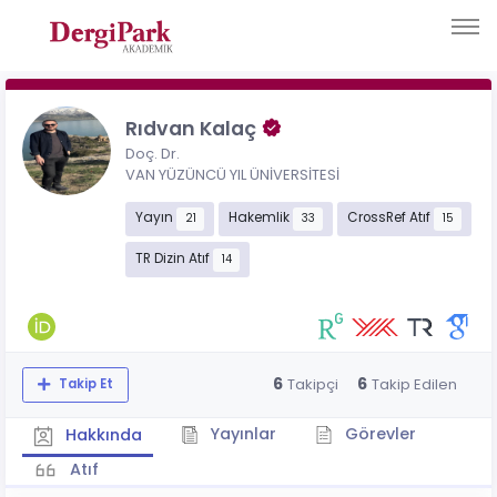
Rıdvan Kalaç
Doç. Dr.
VAN YÜZÜNCÜ YIL ÜNİVERSİTESİ
Yayın
Hakemlik
CrossRef Atıf
21
33
15
TR Dizin Atıf
14
6
6
Takipçi
Takip Edilen
Takip Et
Yayınlar
Görevler
Hakkında
Atıf