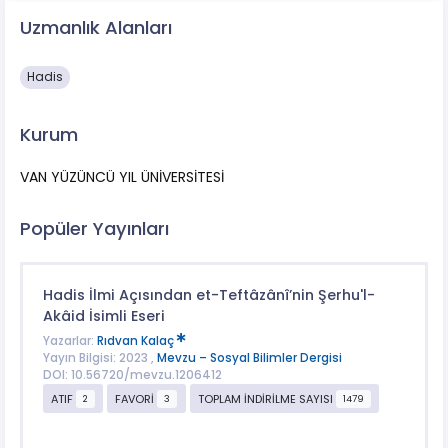
Uzmanlık Alanları
Hadis
Kurum
VAN YÜZÜNCÜ YIL ÜNİVERSİTESİ
Popüler Yayınları
Hadis İlmi Açısından et-Teftâzânî’nin Şerhu'l-
Akâid İsimli Eseri
Yazarlar:
Rıdvan Kalaç
Yayın Bilgisi: 2023 ,
Mevzu – Sosyal Bilimler Dergisi
DOI: 10.56720/mevzu.1206412
ATIF
FAVORİ
TOPLAM İNDİRİLME SAYISI
2
3
1479