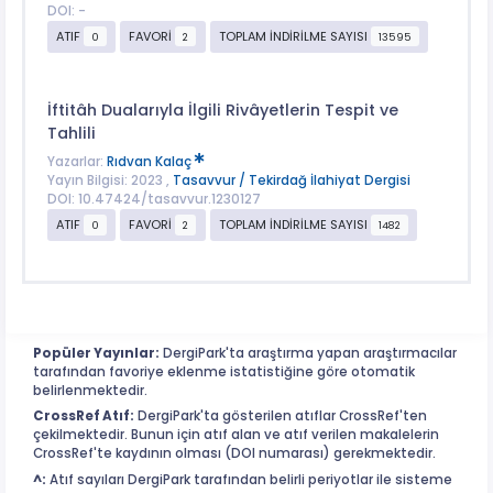
DOI: -
ATIF
FAVORİ
TOPLAM İNDİRİLME SAYISI
0
2
13595
İftitâh Dualarıyla İlgili Rivâyetlerin Tespit ve
Tahlili
Yazarlar:
Rıdvan Kalaç
Yayın Bilgisi: 2023 ,
Tasavvur / Tekirdağ İlahiyat Dergisi
DOI: 10.47424/tasavvur.1230127
ATIF
FAVORİ
TOPLAM İNDİRİLME SAYISI
0
2
1482
Popüler Yayınlar:
DergiPark'ta araştırma yapan araştırmacılar
tarafından favoriye eklenme istatistiğine göre otomatik
belirlenmektedir.
CrossRef Atıf:
DergiPark'ta gösterilen atıflar CrossRef'ten
çekilmektedir. Bunun için atıf alan ve atıf verilen makalelerin
CrossRef'te kaydının olması (DOI numarası) gerekmektedir.
^:
Atıf sayıları DergiPark tarafından belirli periyotlar ile sisteme