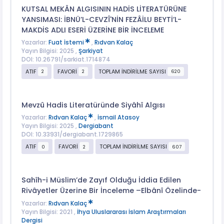
KUTSAL MEKÂN ALGISININ HADİS LİTERATÜRÜNE
YANSIMASI: İBNÜ’L-CEVZÎ'NİN FEZÂİLU BEYTİ’L-
MAKDİS ADLI ESERİ ÜZERİNE BİR İNCELEME
Yazarlar:
Fuat İstemi
,
Rıdvan Kalaç
Yayın Bilgisi: 2025 ,
Şarkiyat
DOI: 10.26791/sarkiat.1714874
ATIF
FAVORİ
TOPLAM İNDİRİLME SAYISI
2
2
620
Mevzû Hadis Literatüründe Siyâhî Algısı
Yazarlar:
Rıdvan Kalaç
,
İsmail Atasoy
Yayın Bilgisi: 2025 ,
Dergiabant
DOI: 10.33931/dergiabant.1729865
ATIF
FAVORİ
TOPLAM İNDİRİLME SAYISI
0
2
607
Sahîh-i Müslim’de Zayıf Olduğu İddia Edilen
Rivâyetler Üzerine Bir İnceleme –Elbânî Özelinde-
Yazarlar:
Rıdvan Kalaç
Yayın Bilgisi: 2021 ,
İhya Uluslararası İslam Araştırmaları
Dergisi