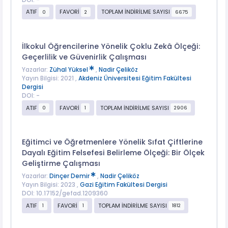
ATIF
FAVORİ
TOPLAM İNDİRİLME SAYISI
0
2
6675
İlkokul Öğrencilerine Yönelik Çoklu Zekâ Ölçeği:
Geçerlilik ve Güvenirlik Çalışması
Yazarlar:
Zühal Yüksel
,
Nadir Çeliköz
Yayın Bilgisi: 2021 ,
Akdeniz Üniversitesi Eğitim Fakültesi
Dergisi
DOI: -
ATIF
FAVORİ
TOPLAM İNDİRİLME SAYISI
0
1
2906
Eğitimci ve Öğretmenlere Yönelik Sıfat Çiftlerine
Dayalı Eğitim Felsefesi Belirleme Ölçeği: Bir Ölçek
Geliştirme Çalışması
Yazarlar:
Dinçer Demir
,
Nadir Çeliköz
Yayın Bilgisi: 2023 ,
Gazi Eğitim Fakültesi Dergisi
DOI: 10.17152/gefad.1209360
ATIF
FAVORİ
TOPLAM İNDİRİLME SAYISI
1
1
1812