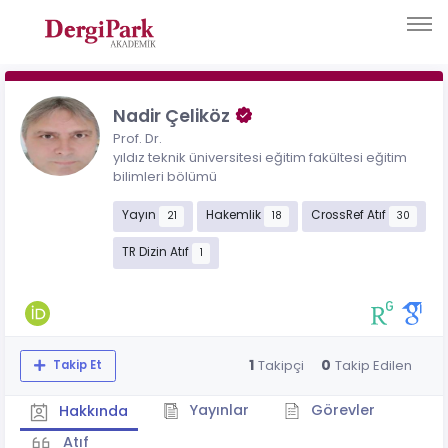
Nadir Çeliköz
Prof. Dr.
yıldız teknik üniversitesi eğitim fakültesi eğitim
bilimleri bölümü
Yayın
Hakemlik
CrossRef Atıf
21
18
30
TR Dizin Atıf
1
1
0
Takipçi
Takip Edilen
Takip Et
Yayınlar
Görevler
Hakkında
Atıf