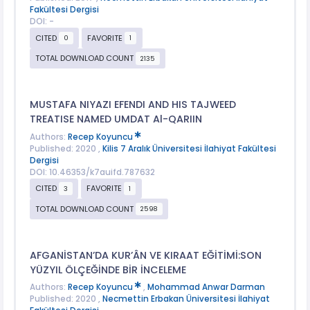
Fakültesi Dergisi
DOI: -
CITED
FAVORITE
0
1
TOTAL DOWNLOAD COUNT
2135
MUSTAFA NIYAZI EFENDI AND HIS TAJWEED
TREATISE NAMED UMDAT Al-QARIIN
Authors:
Recep Koyuncu
Published: 2020 ,
Kilis 7 Aralık Üniversitesi İlahiyat Fakültesi
Dergisi
DOI: 10.46353/k7auifd.787632
CITED
FAVORITE
3
1
TOTAL DOWNLOAD COUNT
2598
AFGANİSTAN’DA KUR’ÂN VE KIRAAT EĞİTİMİ:SON
YÜZYIL ÖLÇEĞİNDE BİR İNCELEME
Authors:
Recep Koyuncu
,
Mohammad Anwar Darman
Published: 2020 ,
Necmettin Erbakan Üniversitesi İlahiyat