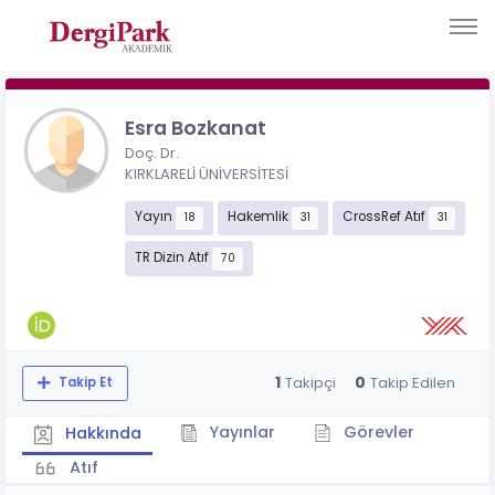
Esra Bozkanat
Doç. Dr.
KIRKLARELİ ÜNİVERSİTESİ
Yayın
Hakemlik
CrossRef Atıf
18
31
31
TR Dizin Atıf
70
1
0
Takipçi
Takip Edilen
Takip Et
Yayınlar
Görevler
Hakkında
Atıf