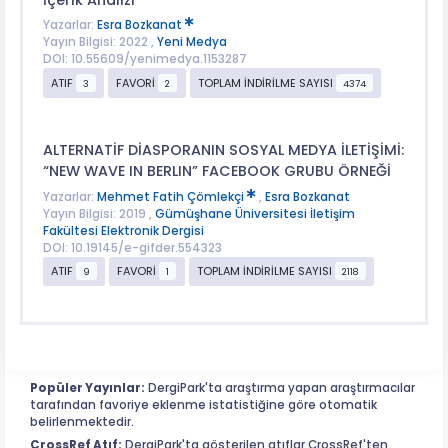
Yazarlar:
Esra Bozkanat
Yayın Bilgisi: 2022 ,
Yeni Medya
DOI: 10.55609/yenimedya.1153287
ATIF
FAVORİ
TOPLAM İNDİRİLME SAYISI
3
2
4374
ALTERNATİF DİASPORANIN SOSYAL MEDYA İLETİŞİMİ:
“NEW WAVE IN BERLIN” FACEBOOK GRUBU ÖRNEĞİ
Yazarlar:
Mehmet Fatih Çömlekçi
,
Esra Bozkanat
Yayın Bilgisi: 2019 ,
Gümüşhane Üniversitesi İletişim
Fakültesi Elektronik Dergisi
DOI: 10.19145/e-gifder.554323
ATIF
FAVORİ
TOPLAM İNDİRİLME SAYISI
9
1
2118
Popüler Yayınlar:
DergiPark'ta araştırma yapan araştırmacılar
tarafından favoriye eklenme istatistiğine göre otomatik
belirlenmektedir.
CrossRef Atıf:
DergiPark'ta gösterilen atıflar CrossRef'ten