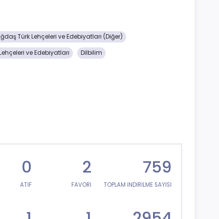
ğdaş Türk Lehçeleri ve Edebiyatları (Diğer)
ehçeleri ve Edebiyatları
Dilbilim
0
2
759
ATIF
FAVORİ
TOPLAM İNDİRİLME SAYISI
1
1
2954