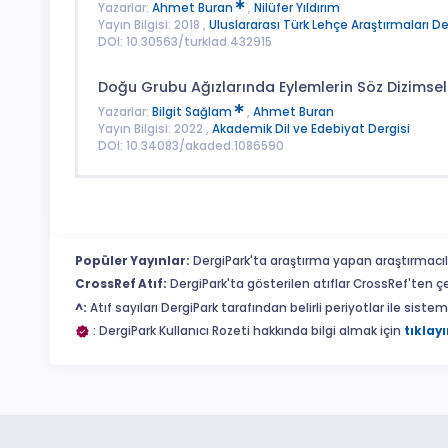
Yazarlar:
Ahmet Buran
,
Nilüfer Yıldırım
Yayın Bilgisi: 2018 ,
Uluslararası Türk Lehçe Araştırmaları D
DOI: 10.30563/turklad.432915
Doğu Grubu Ağızlarında Eylemlerin Söz Dizimsel İ
Yazarlar:
Bilgit Sağlam
,
Ahmet Buran
Yayın Bilgisi: 2022 ,
Akademik Dil ve Edebiyat Dergisi
DOI: 10.34083/akaded.1086590
Popüler Yayınlar:
DergiPark'ta araştırma yapan araştırmacıl
CrossRef Atıf:
DergiPark'ta gösterilen atıflar CrossRef'ten ç
^:
Atıf sayıları DergiPark tarafından belirli periyotlar ile sist
: DergiPark Kullanıcı Rozeti hakkında bilgi almak için
tıklayı