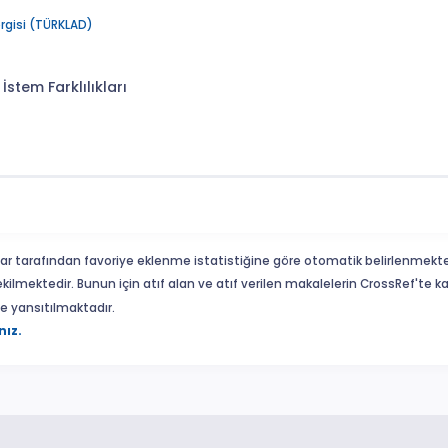
ergisi (TÜRKLAD)
stem Farklılıkları
ar tarafından favoriye eklenme istatistiğine göre otomatik belirlenmekte
ekilmektedir. Bunun için atıf alan ve atıf verilen makalelerin CrossRef'te
eme yansıtılmaktadır.
nız.