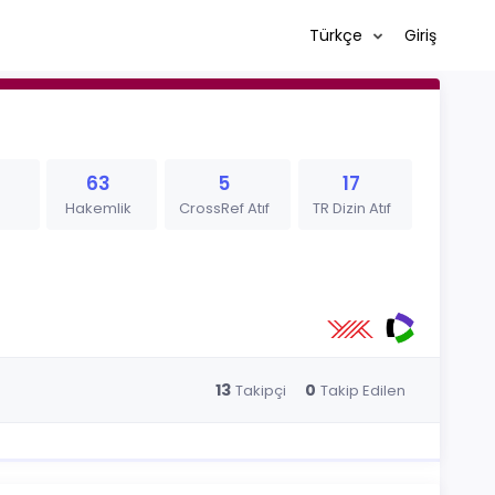
Türkçe
Giriş
63
5
17
Hakemlik
CrossRef Atıf
TR Dizin Atıf
13
0
Takipçi
Takip Edilen