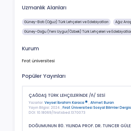
Uzmanlık Alanları
Güney-Batı (Oğuz) Türk Lehçeleri ve Edebiyatları
Ağız Araş
Güney-Doğu (Yeni Uygur/Özbek) Türk Lehçeleri ve Edebiyatlar
Kurum
Fırat üniversitesi
Popüler Yayınları
ÇAĞDAŞ TÜRK LEHÇELERİNDE /ñ/ SESİ
Yazarlar:
Veysel İbrahim Karaca
,
Ahmet Buran
Yayın Bilgisi: 2024 ,
Fırat Üniversitesi Sosyal Bilimler Dergis
DOI: 10.18069/firatsbed.1370073
DOĞUMUNUN 80. YILINDA PROF. DR. TUNCER GÜL