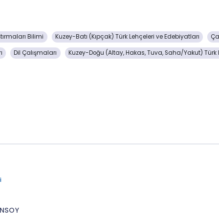
tırmaları Bilimi
Kuzey-Batı (Kıpçak) Türk Lehçeleri ve Edebiyatları
Ça
ı
Dil Çalışmaları
Kuzey-Doğu (Altay, Hakas, Tuva, Saha/Yakut) Türk L
i
ENSOY