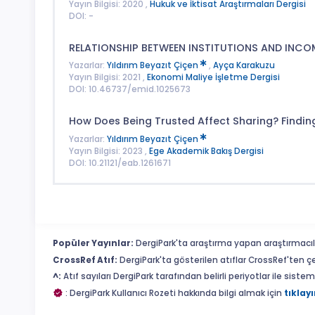
Yayın Bilgisi: 2020 ,
Hukuk ve İktisat Araştırmaları Dergisi
DOI: -
RELATIONSHIP BETWEEN INSTITUTIONS AND INCO
Yazarlar:
Yıldırım Beyazıt Çiçen
,
Ayça Karakuzu
Yayın Bilgisi: 2021 ,
Ekonomi Maliye İşletme Dergisi
DOI: 10.46737/emid.1025673
How Does Being Trusted Affect Sharing? Findi
Yazarlar:
Yıldırım Beyazıt Çiçen
Yayın Bilgisi: 2023 ,
Ege Akademik Bakış Dergisi
DOI: 10.21121/eab.1261671
Popüler Yayınlar:
DergiPark'ta araştırma yapan araştırmacıl
CrossRef Atıf:
DergiPark'ta gösterilen atıflar CrossRef'ten ç
^:
Atıf sayıları DergiPark tarafından belirli periyotlar ile sist
: DergiPark Kullanıcı Rozeti hakkında bilgi almak için
tıklayı