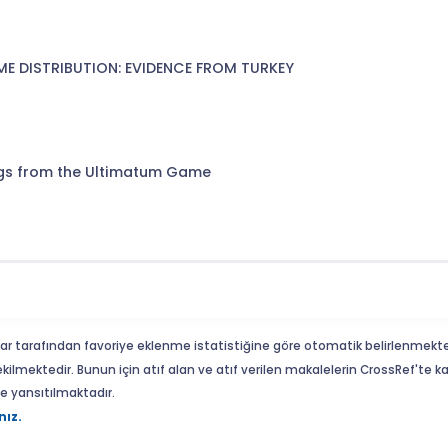
ME DISTRIBUTION: EVIDENCE FROM TURKEY
ngs from the Ultimatum Game
ar tarafından favoriye eklenme istatistiğine göre otomatik belirlenmekte
ekilmektedir. Bunun için atıf alan ve atıf verilen makalelerin CrossRef'te
eme yansıtılmaktadır.
nız.