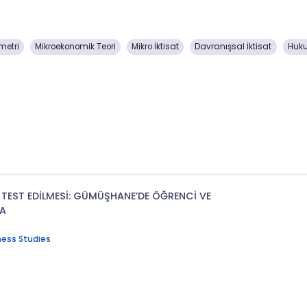
metri
Mikroekonomik Teori
Mikro İktisat
Davranışsal İktisat
Huku
TEST EDİLMESİ: GÜMÜŞHANE’DE ÖĞRENCİ VE
MA
ness Studies