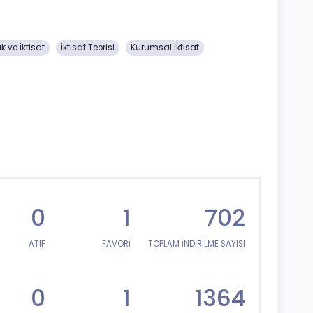
k ve İktisat
İktisat Teorisi
Kurumsal İktisat
0
1
702
ATIF
FAVORİ
TOPLAM İNDİRİLME SAYISI
0
1
1364