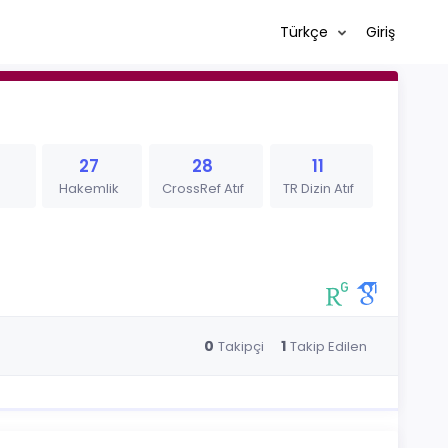
Türkçe
Giriş
27
28
11
Hakemlik
CrossRef Atıf
TR Dizin Atıf
0
1
Takipçi
Takip Edilen