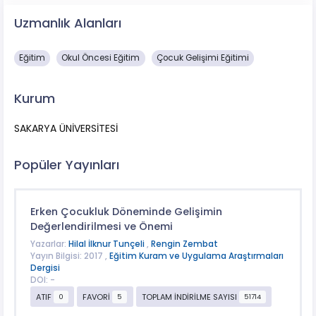
Uzmanlık Alanları
Eğitim
Okul Öncesi Eğitim
Çocuk Gelişimi Eğitimi
Kurum
SAKARYA ÜNİVERSİTESİ
Popüler Yayınları
Erken Çocukluk Döneminde Gelişimin
Değerlendirilmesi ve Önemi
Yazarlar:
Hilal İlknur Tunçeli
,
Rengin Zembat
Yayın Bilgisi: 2017 ,
Eğitim Kuram ve Uygulama Araştırmaları
Dergisi
DOI: -
ATIF
FAVORİ
TOPLAM İNDİRİLME SAYISI
0
5
51714