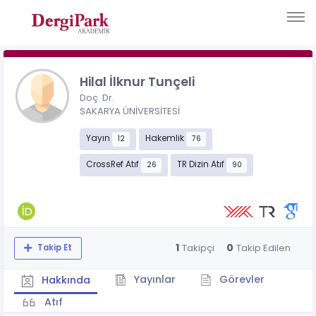
Hilal İlknur Tunçeli
Doç. Dr.
SAKARYA ÜNİVERSİTESİ
Yayın
Hakemlik
12
76
CrossRef Atıf
TR Dizin Atıf
26
90
1
0
Takipçi
Takip Edilen
Takip Et
Yayınlar
Görevler
Hakkında
Atıf