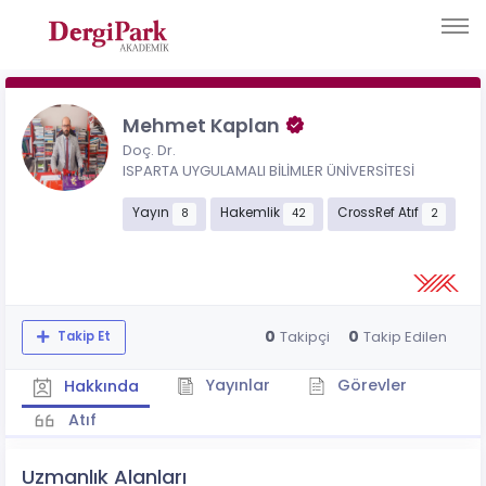
Mehmet Kaplan
Doç. Dr.
ISPARTA UYGULAMALI BİLİMLER ÜNİVERSİTESİ
Yayın
Hakemlik
CrossRef Atıf
8
42
2
0
0
Takipçi
Takip Edilen
Takip Et
Yayınlar
Görevler
Hakkında
Atıf
Uzmanlık Alanları