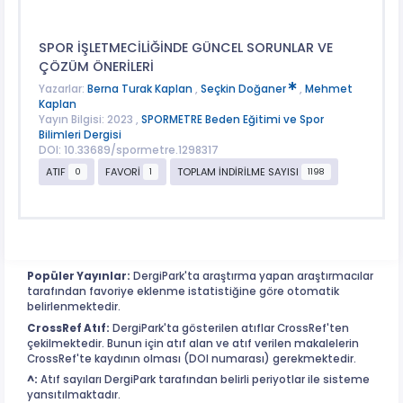
SPOR İŞLETMECİLİĞİNDE GÜNCEL SORUNLAR VE
ÇÖZÜM ÖNERİLERİ
Yazarlar:
Berna Turak Kaplan
,
Seçkin Doğaner
,
Mehmet
Kaplan
Yayın Bilgisi: 2023 ,
SPORMETRE Beden Eğitimi ve Spor
Bilimleri Dergisi
DOI: 10.33689/spormetre.1298317
ATIF
FAVORİ
TOPLAM İNDİRİLME SAYISI
0
1
1198
Popüler Yayınlar:
DergiPark'ta araştırma yapan araştırmacılar
tarafından favoriye eklenme istatistiğine göre otomatik
belirlenmektedir.
CrossRef Atıf:
DergiPark'ta gösterilen atıflar CrossRef'ten
çekilmektedir. Bunun için atıf alan ve atıf verilen makalelerin
CrossRef'te kaydının olması (DOI numarası) gerekmektedir.
^:
Atıf sayıları DergiPark tarafından belirli periyotlar ile sisteme
yansıtılmaktadır.