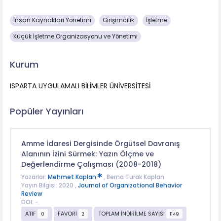
İnsan Kaynakları Yönetimi
Girişimcilik
İşletme
Küçük İşletme Organizasyonu ve Yönetimi
Kurum
ISPARTA UYGULAMALI BİLİMLER ÜNİVERSİTESİ
Popüler Yayınları
Amme İdaresi Dergisinde Örgütsel Davranış
Alanının İzini Sürmek: Yazın Ölçme ve
Değerlendirme Çalışması (2008-2018)
Yazarlar:
Mehmet Kaplan
, Berna Turak Kaplan
Yayın Bilgisi: 2020 ,
Journal of Organizational Behavior
Review
DOI: -
ATIF
FAVORİ
TOPLAM İNDİRİLME SAYISI
0
2
1149