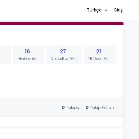
Türkçe
Giriş
16
27
21
Hakemlik
CrossRef Atıf
TR Dizin Atıf
0
0
Takipçi
Takip Edilen