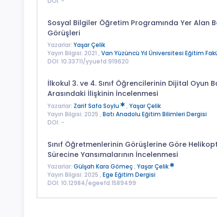
DOI: -
Sosyal Bilgiler Öğretim Programında Yer Alan B
Görüşleri
Yazarlar:
Yaşar Çelik
Yayın Bilgisi: 2021 ,
Van Yüzüncü Yıl Üniversitesi Eğitim Fakü
DOI: 10.33711/yyuefd.919620
İlkokul 3. ve 4. Sınıf Öğrencilerinin Dijital Oyun
Arasındaki İlişkinin İncelenmesi
Yazarlar:
Zarif Safa Soylu
,
Yaşar Çelik
Yayın Bilgisi: 2025 ,
Batı Anadolu Eğitim Bilimleri Dergisi
DOI: -
Sınıf Öğretmenlerinin Görüşlerine Göre Helikop
‎Sürecine Yansımalarının İncelenmesi
Yazarlar:
Gülşah Kara Gömeç
,
Yaşar Çelik
Yayın Bilgisi: 2025 ,
Ege Eğitim Dergisi
DOI: 10.12984/egeefd.1589499