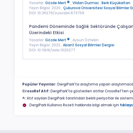
Yazarlar:
Gözde Mert
,
Vildan Durmaz
,
Berk Küçükaltan
Yayın Bilgisi: 2020 ,
Çukurova Üniversitesi Sosyal Bilimler E
DOI: 10.35379/cusosbil.673759
Pandemi Döneminde Sağlık Sektöründe Çalışanla
Üzerindeki Etkisi
Yazarlar:
Gözde Mert
, Aysun Öztekin
Yayın Bilgisi: 2022 ,
Abant Sosyal Bilimler Dergisi
DOI: 10.11616/asbi.1020277
Popüler Yayınlar:
DergiPark'ta araştırma yapan araştırmacıl
CrossRef Atıf:
DergiPark'ta gösterilen atıflar CrossRef'ten ç
^:
Atıf sayıları DergiPark tarafından belirli periyotlar ile sist
: DergiPark Kullanıcı Rozeti hakkında bilgi almak için
tıklayı