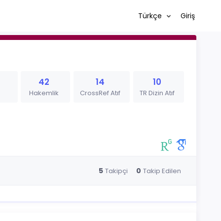
Türkçe
Giriş
42
14
10
Hakemlik
CrossRef Atıf
TR Dizin Atıf
5
0
Takipçi
Takip Edilen