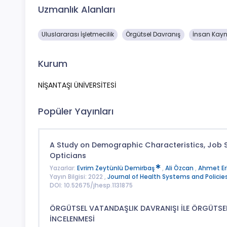
Uzmanlık Alanları
Uluslararası İşletmecilik
Örgütsel Davranış
İnsan Kayn
Kurum
NİŞANTAŞI ÜNİVERSİTESİ
Popüler Yayınları
A Study on Demographic Characteristics, Job 
Opticians
Yazarlar:
Evrim Zeytünlü Demirbaş
,
Ali Özcan
,
Ahmet E
Yayın Bilgisi: 2022 ,
Journal of Health Systems and Policie
DOI: 10.52675/jhesp.1131875
ÖRGÜTSEL VATANDAŞLIK DAVRANIŞI İLE ÖRGÜTSEL
İNCELENMESİ