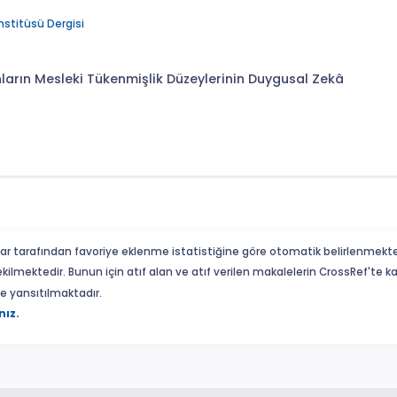
nstitüsü Dergisi
rın Mesleki Tükenmişlik Düzeylerinin Duygusal Zekâ
ar tarafından favoriye eklenme istatistiğine göre otomatik belirlenmekte
ekilmektedir. Bunun için atıf alan ve atıf verilen makalelerin CrossRef'te
eme yansıtılmaktadır.
nız.