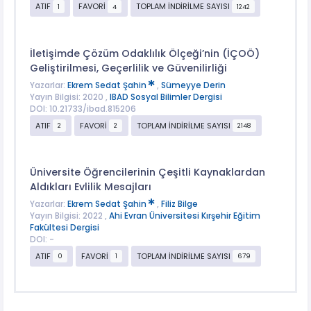
ATIF
FAVORİ
TOPLAM İNDİRİLME SAYISI
1
4
1242
İletişimde Çözüm Odaklılık Ölçeği’nin (İÇOÖ)
Geliştirilmesi, Geçerlilik ve Güvenilirliği
Yazarlar:
Ekrem Sedat Şahin
,
Sümeyye Derin
Yayın Bilgisi: 2020 ,
IBAD Sosyal Bilimler Dergisi
DOI: 10.21733/ibad.815206
ATIF
FAVORİ
TOPLAM İNDİRİLME SAYISI
2
2
2148
Üniversite Öğrencilerinin Çeşitli Kaynaklardan
Aldıkları Evlilik Mesajları
Yazarlar:
Ekrem Sedat Şahin
,
Filiz Bilge
Yayın Bilgisi: 2022 ,
Ahi Evran Üniversitesi Kırşehir Eğitim
Fakültesi Dergisi
DOI: -
ATIF
FAVORİ
TOPLAM İNDİRİLME SAYISI
0
1
679