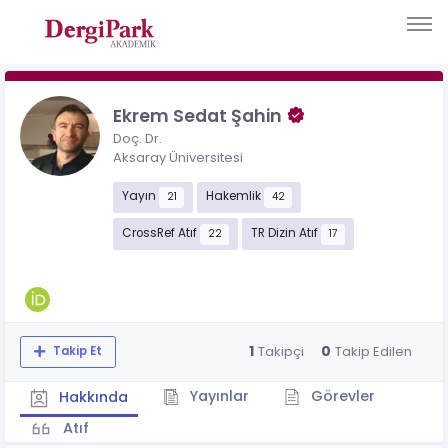
Ekrem Sedat Şahin
Doç. Dr.
Aksaray Üniversitesi
Yayın
Hakemlik
21
42
CrossRef Atıf
TR Dizin Atıf
22
17
1
0
Takipçi
Takip Edilen
Takip Et
Yayınlar
Görevler
Hakkında
Atıf