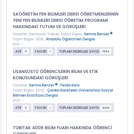
İLKÖĞRETİM FEN BİLİMLERİ DERSİ ÖĞRETMENLERİNİN
YENİ FEN BİLİMLERİ DERSİ ÖĞRETİM PROGRAMI
HAKKINDAKİ TUTUM VE GÖRÜŞLERİ
Yazarlar: Ramazan Yüksel, Aykut Ergen,
Semra Benzer
Yayın Bilgisi: 2018 ,
Anadolu Öğretmen Dergisi
DOI: -
ATIF
FAVORİ
TOPLAM İNDİRİLME SAYISI
0
1
1994
LİSANSÜSTÜ ÖĞRENCİLERİN BİLİM VE ETİK
KONUSUNDAKİ GÖRÜŞLERİ
Yazarlar:
Semra Benzer
,
Ferda Kara
Yayın Bilgisi: 2020 ,
Çankırı Karatekin Üniversitesi Sosyal
Bilimler Enstitüsü Dergisi
DOI: -
ATIF
FAVORİ
TOPLAM İNDİRİLME SAYISI
0
1
6615
TÜBİTAK 4006 BİLİM FUARI HAKKINDA ÖĞRENCİ