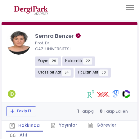
Semra Benzer
Prof. Dr.
GAZİ ÜNİVERSİTESİ
Yayın
Hakemlik
29
22
CrossRef Atıf
TR Dizin Atıf
54
30
1
0
Takipçi
Takip Edilen
Takip Et
Yayınlar
Görevler
Hakkında
Atıf