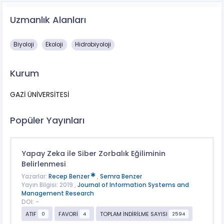
Uzmanlık Alanları
Biyoloji
Ekoloji
Hidrobiyoloji
Kurum
GAZİ ÜNİVERSİTESİ
Popüler Yayınları
Yapay Zeka ile Siber Zorbalık Eğiliminin
Belirlenmesi
Yazarlar:
Recep Benzer
,
Semra Benzer
Yayın Bilgisi: 2019 ,
Journal of Information Systems and
Management Research
DOI: -
ATIF
FAVORİ
TOPLAM İNDİRİLME SAYISI
0
4
2594