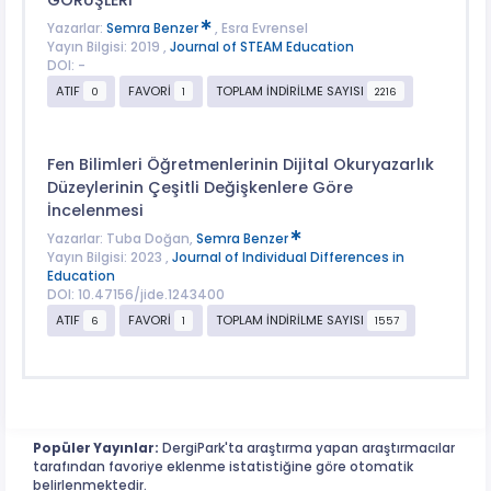
GÖRÜŞLERİ
Yazarlar:
Semra Benzer
, Esra Evrensel
Yayın Bilgisi: 2019 ,
Journal of STEAM Education
DOI: -
ATIF
FAVORİ
TOPLAM İNDİRİLME SAYISI
0
1
2216
Fen Bilimleri Öğretmenlerinin Dijital Okuryazarlık
Düzeylerinin Çeşitli Değişkenlere Göre
İncelenmesi
Yazarlar: Tuba Doğan,
Semra Benzer
Yayın Bilgisi: 2023 ,
Journal of Individual Differences in
Education
DOI: 10.47156/jide.1243400
ATIF
FAVORİ
TOPLAM İNDİRİLME SAYISI
6
1
1557
Popüler Yayınlar:
DergiPark'ta araştırma yapan araştırmacılar
tarafından favoriye eklenme istatistiğine göre otomatik
belirlenmektedir.