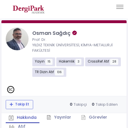
Osman Sağdıç
Prof. Dr.
YILDIZ TEKNİK ÜNİVERSİTESİ, KİMYA-METALURJİ
FAKÜLTESİ
Yayın
Hakemlik
CrossRef Atıf
15
3
28
TR Dizin Atıf
136
0
0
Takipçi
Takip Edilen
Takip Et
Yayınlar
Görevler
Hakkında
Atıf