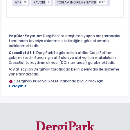
ATIF
FAVORİ
TOPLAM İNDİRİLME SAYISI
3
1
1795
Popüler Yayınlar:
DergiPark'ta araştırma yapan araştırmacılar
tarafından favoriye eklenme istatistiğine göre otomatik
belirlenmektedir.
CrossRef Atıf:
DergiPark'ta gösterilen atıflar CrossRef'ten
çekilmektedir. Bunun için atıf alan ve atıf verilen makalelerin
CrossRef'te kaydının olması (DOI numarası) gerekmektedir.
^:
Atıf sayıları DergiPark tarafından belirli periyotlar ile sisteme
yansıtılmaktadır.
: DergiPark Kullanıcı Rozeti hakkında bilgi almak için
tıklayınız.