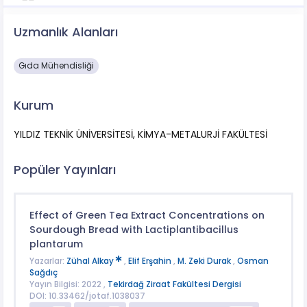
Uzmanlık Alanları
Gıda Mühendisliği
Kurum
YILDIZ TEKNİK ÜNİVERSİTESİ, KİMYA-METALURJİ FAKÜLTESİ
Popüler Yayınları
Effect of Green Tea Extract Concentrations on
Sourdough Bread with Lactiplantibacillus
plantarum
Yazarlar:
Zühal Alkay
,
Elif Erşahin
,
M. Zeki Durak
,
Osman
Sağdıç
Yayın Bilgisi: 2022 ,
Tekirdağ Ziraat Fakültesi Dergisi
DOI: 10.33462/jotaf.1038037