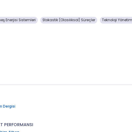
eş Enerjisi Sistemleri
Stokastik (Olasılıksal) Süreçler
Teknoloji Yönetimi
ı Dergisi
CAT PERFORMANSI