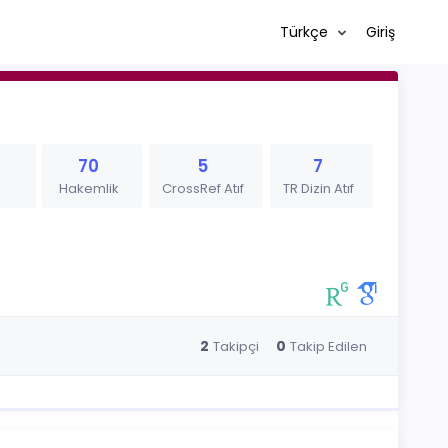
Türkçe
Giriş
70
5
7
Hakemlik
CrossRef Atıf
TR Dizin Atıf
2
0
Takipçi
Takip Edilen