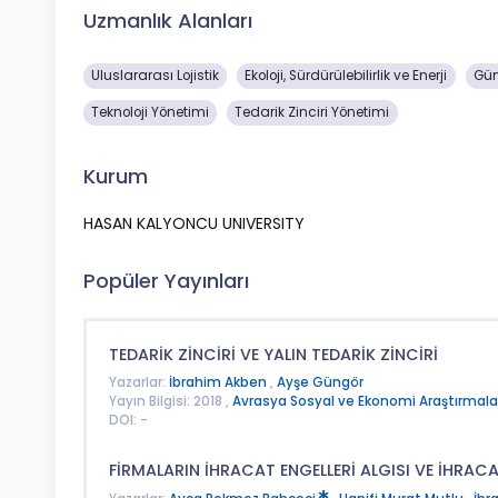
Uzmanlık Alanları
Uluslararası Lojistik
Ekoloji, Sürdürülebilirlik ve Enerji
Gün
Teknoloji Yönetimi
Tedarik Zinciri Yönetimi
Kurum
HASAN KALYONCU UNIVERSITY
Popüler Yayınları
TEDARİK ZİNCİRİ VE YALIN TEDARİK ZİNCİRİ
Yazarlar:
İbrahim Akben
,
Ayşe Güngör
Yayın Bilgisi: 2018 ,
Avrasya Sosyal ve Ekonomi Araştırmalar
DOI: -
FİRMALARIN İHRACAT ENGELLERİ ALGISI VE İHRA