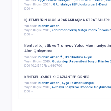
Yazarlar:
Ayça Pekmez Bahçeci
,
Hanifi Murat Mutlu
,
İbr
Yayın Bilgisi: 2024 ,
G.Ü. İslahiye İİBF Uluslararası E-Dergi
DOI: -
İŞLETMELERİN ULUSLARARASILAŞMA STRATEJİLERİ
Yazarlar:
İbrahim Akben
Yayın Bilgisi: 2015 ,
Kahramanmaraş Sütçü İmam Üniversitesi
DOI: -
Kentsel Lojistik ve Tramvay Yolcu Memnuniyetini
Alan Çalışması
Yazarlar:
İbrahim Akben
,
İlker İbrahim Avşar
Yayın Bilgisi: 2019 ,
Gaziantep Üniversitesi Sosyal Bilimler 
DOI: 10.21547/jss.490700
KENTSEL LOJİSTİK: GAZİANTEP ÖRNEĞİ
Yazarlar:
İbrahim Akben
,
Ayça Pekmez Bahçeci
Yayın Bilgisi: 2018 ,
Avrasya Sosyal ve Ekonomi Araştırmalar
DOI: -