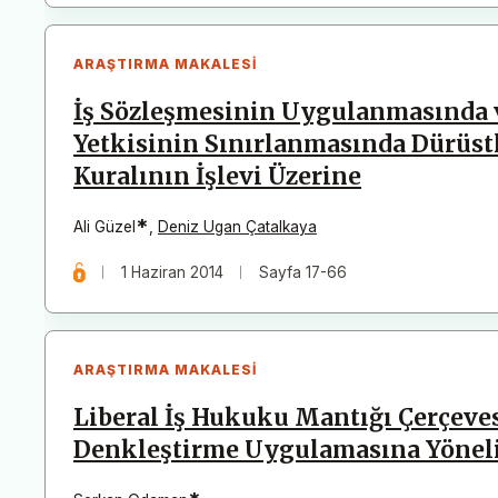
ARAŞTIRMA MAKALESI
İş Sözleşmesinin Uygulanmasında 
Yetkisinin Sınırlanmasında Dürüstl
Kuralının İşlevi Üzerine
*
Ali Güzel
,
Deniz Ugan Çatalkaya
1 Haziran 2014
Sayfa 17-66
ARAŞTIRMA MAKALESI
Liberal İş Hukuku Mantığı Çerçev
Denkleştirme Uygulamasına Yönelik