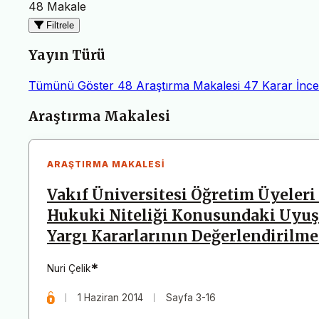
48 Makale
Filtrele
Yayın Türü
Tümünü Göster
48
Araştırma Makalesi
47
Karar İnce
Makaleler
Araştırma Makalesi
ARAŞTIRMA MAKALESI
Vakıf Üniversitesi Öğretim Üyeleri
Hukuki Niteliği Konusundaki Uyu
Yargı Kararlarının Değerlendirilme
*
Nuri Çelik
1 Haziran 2014
Sayfa 3-16