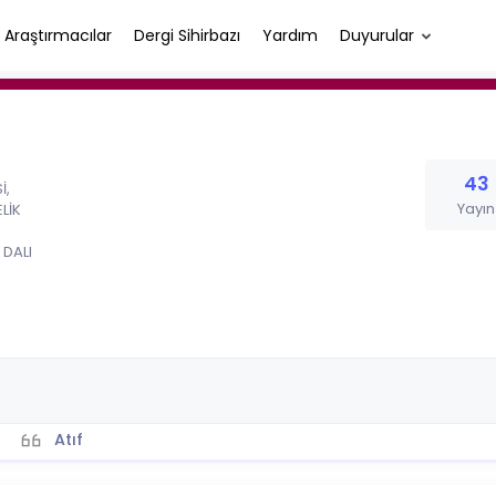
Araştırmacılar
Dergi Sihirbazı
Yardım
Duyurular
43
İ,
Yayın
ELİK
 DALI
Atıf