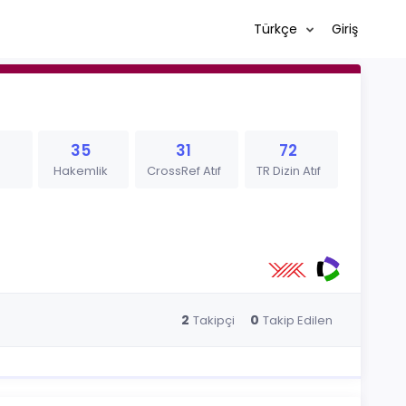
Türkçe
Giriş
35
31
72
Hakemlik
CrossRef Atıf
TR Dizin Atıf
2
0
Takipçi
Takip Edilen