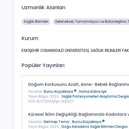
Uzmanlık Alanları
Sağlık Bilimleri
Geleneksel, Tamamlayıcı ve Bütünleştirici T
Kurum
ESKİŞEHİR OSMANGAZİ ÜNİVERSİTESİ, SAĞLIK BİLİMLERİ F
Popüler Yayınları
Doğum Korkusunu Azalt, Anne- Bebek Bağlanmas
Yazarlar:
Burcu Küçükkaya
,
Hafsa Kübra Işık
Yayın Bilgisi: 2024 ,
Sağlık Profesyonelleri Araştırma Dergis
DOI: 10.57224/jhpr.1451227
Küresel İklim Değişikliği Bağlamında Kadınlara v
Yazarlar:
Mehtap Temiz
,
Burcu Küçükkaya
Yayın Bilgisi: 2024 ,
Doğu Karadeniz Sağlık Bilimleri Dergisi