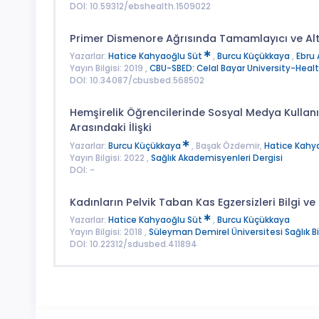
DOI: 10.59312/ebshealth.1509022
Primer Dismenore Ağrısında Tamamlayıcı ve Alt
Yazarlar:
Hatice Kahyaoğlu Süt
,
Burcu Küçükkaya
,
Ebru 
Yayın Bilgisi: 2019 ,
CBU-SBED: Celal Bayar University-Healt
DOI: 10.34087/cbusbed.568502
Hemşirelik Öğrencilerinde Sosyal Medya Kullanı
Arasındaki İlişki
Yazarlar:
Burcu Küçükkaya
, Başak Özdemir,
Hatice Kahy
Yayın Bilgisi: 2022 ,
Sağlık Akademisyenleri Dergisi
DOI: -
Kadınların Pelvik Taban Kas Egzersizleri Bilgi 
Yazarlar:
Hatice Kahyaoğlu Süt
,
Burcu Küçükkaya
Yayın Bilgisi: 2018 ,
Süleyman Demirel Üniversitesi Sağlık Bil
DOI: 10.22312/sdusbed.411894