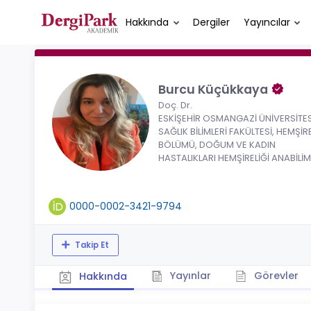
Hakkında
Dergiler
Yayıncılar
Burcu Küçükkaya
Doç. Dr.
ESKİŞEHİR OSMANGAZİ ÜNİVERSİTES
SAĞLIK BİLİMLERİ FAKÜLTESİ, HEMŞİR
BÖLÜMÜ, DOĞUM VE KADIN
HASTALIKLARI HEMŞİRELİĞİ ANABİLİM
0000-0002-3421-9794
Takip Et
Yayınlar
Görevler
Hakkında