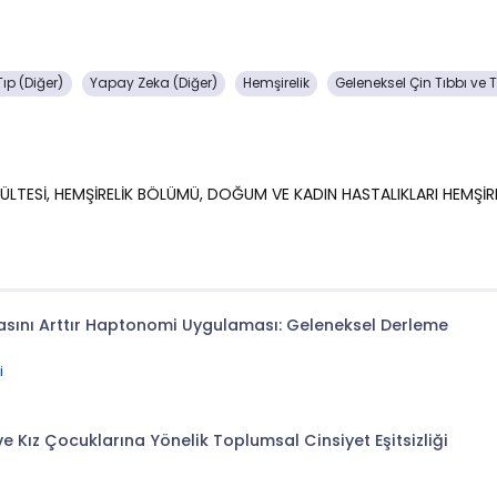
ıp (Diğer)
Yapay Zeka (Diğer)
Hemşirelik
Geleneksel Çin Tıbbı ve T
AKÜLTESİ, HEMŞİRELİK BÖLÜMÜ, DOĞUM VE KADIN HASTALIKLARI HEMŞİRE
ını Arttır Haptonomi Uygulaması: Geleneksel Derleme
i
e Kız Çocuklarına Yönelik Toplumsal Cinsiyet Eşitsizliği