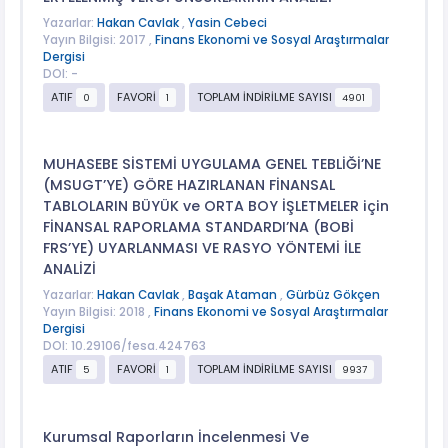
Yazarlar:
Hakan Cavlak
,
Yasin Cebeci
Yayın Bilgisi: 2017 ,
Finans Ekonomi ve Sosyal Araştırmalar
Dergisi
DOI: -
ATIF
FAVORİ
TOPLAM İNDİRİLME SAYISI
0
1
4901
MUHASEBE SİSTEMİ UYGULAMA GENEL TEBLİĞİ’NE
(MSUGT’YE) GÖRE HAZIRLANAN FİNANSAL
TABLOLARIN BÜYÜK ve ORTA BOY İŞLETMELER için
FİNANSAL RAPORLAMA STANDARDI’NA (BOBİ
FRS’YE) UYARLANMASI VE RASYO YÖNTEMİ İLE
ANALİZİ
Yazarlar:
Hakan Cavlak
,
Başak Ataman
,
Gürbüz Gökçen
Yayın Bilgisi: 2018 ,
Finans Ekonomi ve Sosyal Araştırmalar
Dergisi
DOI: 10.29106/fesa.424763
ATIF
FAVORİ
TOPLAM İNDİRİLME SAYISI
5
1
9937
Kurumsal Raporların İncelenmesi Ve