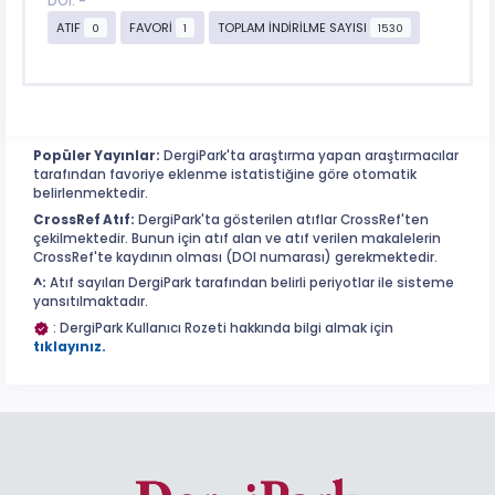
DOI: -
ATIF
FAVORİ
TOPLAM İNDİRİLME SAYISI
0
1
1530
Popüler Yayınlar:
DergiPark'ta araştırma yapan araştırmacılar
tarafından favoriye eklenme istatistiğine göre otomatik
belirlenmektedir.
CrossRef Atıf:
DergiPark'ta gösterilen atıflar CrossRef'ten
çekilmektedir. Bunun için atıf alan ve atıf verilen makalelerin
CrossRef'te kaydının olması (DOI numarası) gerekmektedir.
^:
Atıf sayıları DergiPark tarafından belirli periyotlar ile sisteme
yansıtılmaktadır.
: DergiPark Kullanıcı Rozeti hakkında bilgi almak için
tıklayınız.