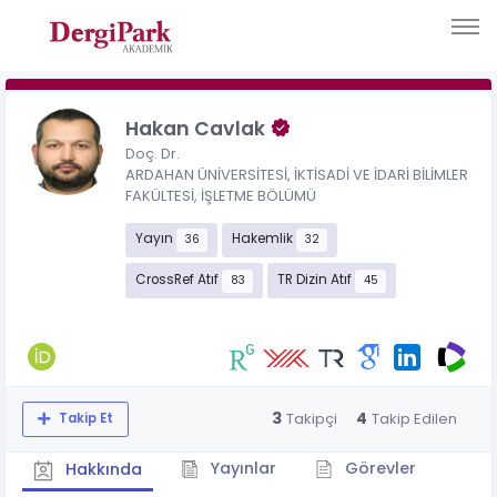
Hakan Cavlak
Doç. Dr.
ARDAHAN ÜNİVERSİTESİ, İKTİSADİ VE İDARİ BİLİMLER
FAKÜLTESİ, İŞLETME BÖLÜMÜ
Yayın
Hakemlik
36
32
CrossRef Atıf
TR Dizin Atıf
83
45
3
4
Takipçi
Takip Edilen
Takip Et
Yayınlar
Görevler
Hakkında