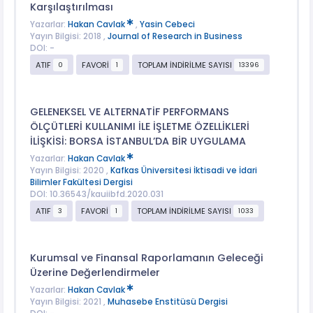
Karşılaştırılması
Yazarlar:
Hakan Cavlak
,
Yasin Cebeci
Yayın Bilgisi: 2018 ,
Journal of Research in Business
DOI: -
ATIF
FAVORİ
TOPLAM İNDİRİLME SAYISI
0
1
13396
GELENEKSEL VE ALTERNATİF PERFORMANS
ÖLÇÜTLERİ KULLANIMI İLE İŞLETME ÖZELLİKLERİ
İLİŞKİSİ: BORSA İSTANBUL’DA BİR UYGULAMA
Yazarlar:
Hakan Cavlak
Yayın Bilgisi: 2020 ,
Kafkas Üniversitesi İktisadi ve İdari
Bilimler Fakültesi Dergisi
DOI: 10.36543/kauiibfd.2020.031
ATIF
FAVORİ
TOPLAM İNDİRİLME SAYISI
3
1
1033
Kurumsal ve Finansal Raporlamanın Geleceği
Üzerine Değerlendirmeler
Yazarlar:
Hakan Cavlak
Yayın Bilgisi: 2021 ,
Muhasebe Enstitüsü Dergisi