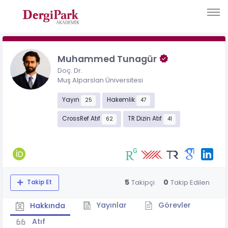
Muhammed Tunagür
Doç. Dr.
Muş Alparslan Üniversitesi
Yayın
Hakemlik
25
47
CrossRef Atıf
TR Dizin Atıf
62
41
5
0
Takipçi
Takip Edilen
Takip Et
Yayınlar
Görevler
Hakkında
Atıf