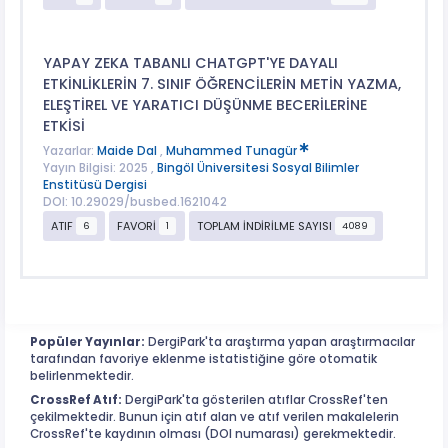
YAPAY ZEKA TABANLI CHATGPT'YE DAYALI
ETKİNLİKLERİN 7. SINIF ÖĞRENCİLERİN METİN YAZMA,
ELEŞTİREL VE YARATICI DÜŞÜNME BECERİLERİNE
ETKİSİ
Yazarlar:
Maide Dal
,
Muhammed Tunagür
Yayın Bilgisi: 2025 ,
Bingöl Üniversitesi Sosyal Bilimler
Enstitüsü Dergisi
DOI: 10.29029/busbed.1621042
ATIF
FAVORİ
TOPLAM İNDİRİLME SAYISI
6
1
4089
Popüler Yayınlar:
DergiPark'ta araştırma yapan araştırmacılar
tarafından favoriye eklenme istatistiğine göre otomatik
belirlenmektedir.
CrossRef Atıf:
DergiPark'ta gösterilen atıflar CrossRef'ten
çekilmektedir. Bunun için atıf alan ve atıf verilen makalelerin
CrossRef'te kaydının olması (DOI numarası) gerekmektedir.