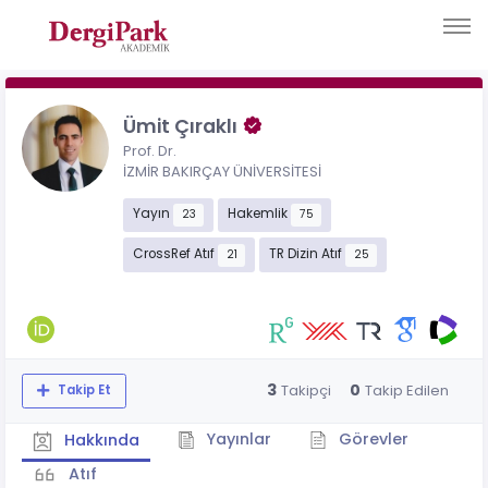
Ümit Çıraklı
Prof. Dr.
İZMİR BAKIRÇAY ÜNİVERSİTESİ
Yayın
Hakemlik
23
75
CrossRef Atıf
TR Dizin Atıf
21
25
3
0
Takipçi
Takip Edilen
Takip Et
Yayınlar
Görevler
Hakkında
Atıf