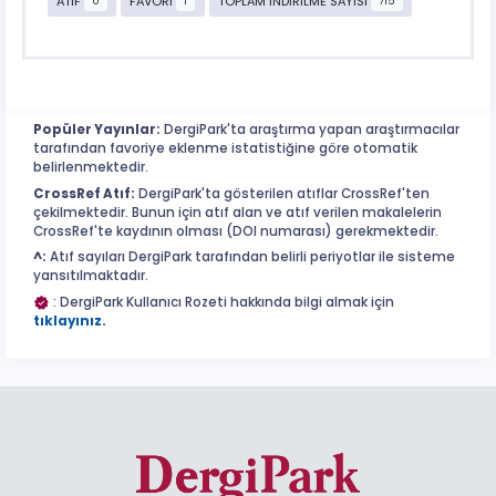
ATIF
FAVORİ
TOPLAM İNDİRİLME SAYISI
0
1
715
Popüler Yayınlar:
DergiPark'ta araştırma yapan araştırmacılar
tarafından favoriye eklenme istatistiğine göre otomatik
belirlenmektedir.
CrossRef Atıf:
DergiPark'ta gösterilen atıflar CrossRef'ten
çekilmektedir. Bunun için atıf alan ve atıf verilen makalelerin
CrossRef'te kaydının olması (DOI numarası) gerekmektedir.
^:
Atıf sayıları DergiPark tarafından belirli periyotlar ile sisteme
yansıtılmaktadır.
: DergiPark Kullanıcı Rozeti hakkında bilgi almak için
tıklayınız.