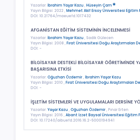
Yazarlar:
İbrahim Yaşar Kazu
,
Hüseyin Çam
Yayın Bilgisi: 2022 ,
Mehmet Akif Ersoy Üniversitesi Eğitim F
DOI: 10.21764/maeuefd.1017432
AFGANİSTAN EĞİTİM SİSTEMİNİN İNCELENMESİ
Yazarlar:
İbrahim Yaşar Kazu
, Sadik Gülecen
Yayın Bilgisi: 2008 ,
Fırat Üniversitesi Doğu Araştırmaları De
DOI: -
BİLGİSAYAR DESTEKLİ BİLGİSAYAR ÖĞRETİMİNDE
BAŞARISINA ETKİSİ
Yazarlar:
Oğuzhan Özdemir
,
İbrahim Yaşar Kazu
Yayın Bilgisi: 2010 ,
Fırat Üniversitesi Doğu Araştırmaları De
DOI: -
İŞLETİM SİSTEMLERİ VE UYGULAMALARI DERSİNE Y
Yazarlar:
Yaşar Kazu
,
Oğuzhan Özdemir
, Pınar Erten
Yayın Bilgisi: 2016 ,
Abant İzzet Baysal Üniversitesi Eğitim F
DOI: 10.17240/aibuefd.2016.16.2-5000194941