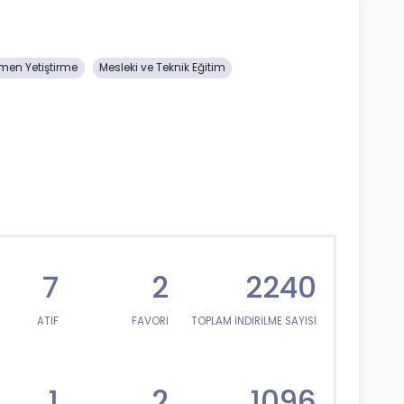
men Yetiştirme
Mesleki ve Teknik Eğitim
7
2
2240
ATIF
FAVORİ
TOPLAM İNDİRİLME SAYISI
1
2
1096