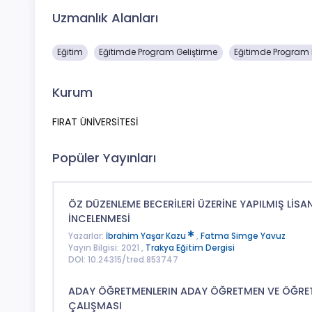
Uzmanlık Alanları
Eğitim
Eğitimde Program Geliştirme
Eğitimde Program
Kurum
FIRAT ÜNİVERSİTESİ
Popüler Yayınları
ÖZ DÜZENLEME BECERİLERİ ÜZERİNE YAPILMIŞ LİS
İNCELENMESİ
Yazarlar:
İbrahim Yaşar Kazu
,
Fatma Simge Yavuz
Yayın Bilgisi: 2021 ,
Trakya Eğitim Dergisi
DOI: 10.24315/tred.853747
ADAY ÖĞRETMENLERIN ADAY ÖĞRETMEN VE ÖĞRETM
ÇALIŞMASI