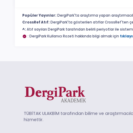
Popüler Yayınlar:
DergiPark'ta araştırma yapan araştırmacıl
CrossRef Atıf:
DergiPark'ta gösterilen atıflar CrossRef'ten ç
^:
Atıf sayıları DergiPark tarafından belirli periyotlar ile sist
: DergiPark Kullanıcı Rozeti hakkında bilgi almak için
tıklayı
TÜBİTAK ULAKBİM tarafından bilime ve araştırmacıla
hizmettir.