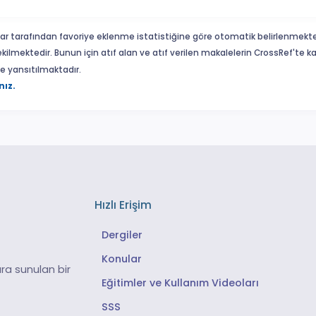
ar tarafından favoriye eklenme istatistiğine göre otomatik belirlenmekte
ekilmektedir. Bunun için atıf alan ve atıf verilen makalelerin CrossRef'te
eme yansıtılmaktadır.
nız.
Hızlı Erişim
Dergiler
Konular
ra sunulan bir
Eğitimler ve Kullanım Videoları
SSS