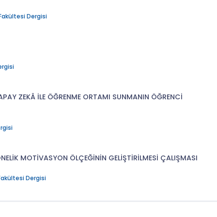
akültesi Dergisi
rgisi
 YAPAY ZEKÂ İLE ÖĞRENME ORTAMI SUNMANIN ÖĞRENCİ
rgisi
ÖNELİK MOTİVASYON ÖLÇEĞİNİN GELİŞTİRİLMESİ ÇALIŞMASI
akültesi Dergisi