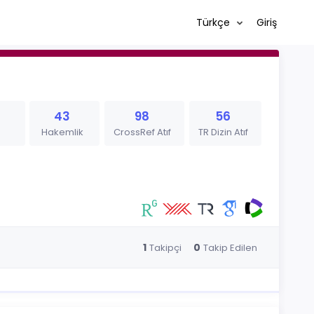
Türkçe
Giriş
43
98
56
Hakemlik
CrossRef Atıf
TR Dizin Atıf
1
0
Takipçi
Takip Edilen