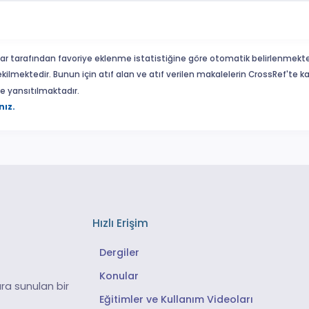
ar tarafından favoriye eklenme istatistiğine göre otomatik belirlenmekte
ekilmektedir. Bunun için atıf alan ve atıf verilen makalelerin CrossRef'te
eme yansıtılmaktadır.
nız.
Hızlı Erişim
Dergiler
Konular
ra sunulan bir
Eğitimler ve Kullanım Videoları