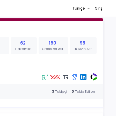
Türkçe
Giriş
62
180
95
Hakemlik
CrossRef Atıf
TR Dizin Atıf
3
0
Takipçi
Takip Edilen