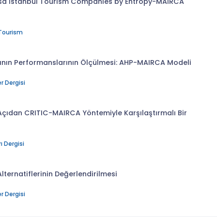
rsa İstanbul Tourism Companies by Entropy-MAIRCA
 Tourism
rının Performanslarının Ölçülmesi: AHP-MAIRCA Modeli
r Dergisi
Açıdan CRITIC-MAIRCA Yöntemiyle Karşılaştırmalı Bir
ı Dergisi
lternatiflerinin Değerlendirilmesi
r Dergisi