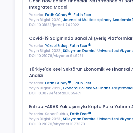
Cash Flow Based Financial Performance of Bo
Integrated Model
Yazarlar:
Fatih Günay
,
Fatih Ecer
Yayın Bilgisi: 2020 ,
Journal of Multidisciplinary Academic
DOI: 10.31822/jomat.742022
Covid-19 Salgınında Sanal Alışveriş Platformla
Yazarlar:
Yüksel Erdaş
,
Fatih Ecer
Yayın Bilgisi: 2022 ,
Süleyman Demirel Üniversitesi Vizyone
DOI: 10.21076/vizyoner.949281
Türkiye'de Reel Sektörün Ekonomik ve Finansal 
Analizi
Yazarlar:
Fatih Günay
,
Fatih Ecer
Yayın Bilgisi: 2022 ,
Ekonomi Politika ve Finans Araştırmalar
DOI: 10.30784/epfad.1065471
Entropi-ARAS Yaklaşımıyla Kripto Para Yatırım A
Yazarlar: Seher Bulduk,
Fatih Ecer
Yayın Bilgisi: 2023 ,
Süleyman Demirel Üniversitesi Vizyone
DOI: 10.21076/vizyoner.1077873