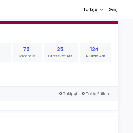
Türkçe
Giriş
75
25
124
Hakemlik
CrossRef Atıf
TR Dizin Atıf
0
0
Takipçi
Takip Edilen