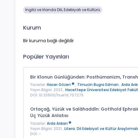
İngiliz ve İrlanda Dili, Edebiyatı ve Kültürü
Kurum
Bir kuruma bağlı değildir
Popüler Yayınları
Bir Klonun Günlüğünden: Posthümanizm, Transhü
Yazarlar:
Hacer Gözen
,
Timucin Bugra Edman
,
Arda Arı
Yayın Bilgisi: 2022 ,
Hacettepe Üniversitesi Edebiyat Fakült
DOI: 10.32600/huefd.707275
Ortaçağ, Yüzük ve Salâhaddîn: Gotthold Ephrai
Üç Yüzük Anlatısı
Yazarlar:
Arda Arıkan
Yayın Bilgisi: 2021 ,
Litera: Dil Edebiyat ve Kültür Araştırmala
DOI: -