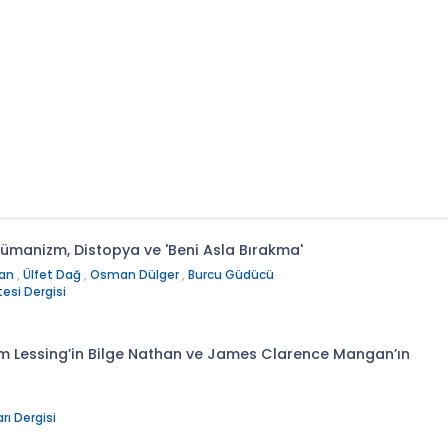
manizm, Distopya ve 'Beni Asla Bırakma'
kan
,
Ülfet Dağ
,
Osman Dülger
,
Burcu Güdücü
esi Dergisi
m Lessing’in Bilge Nathan ve James Clarence Mangan’ın
rı Dergisi