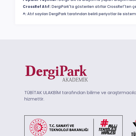
CrossRef Atıf:
DergiPark'ta gösterilen atıflar CrossRef'ten ç
^:
Atıf sayıları DergiPark tarafından belirli periyotlar ile sist
TÜBİTAK ULAKBİM tarafından bilime ve araştırmacıla
hizmettir.