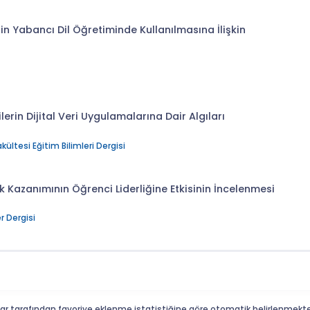
n Yabancı Dil Öğretiminde Kullanılmasına İlişkin
erin Dijital Veri Uygulamalarına Dair Algıları
ültesi Eğitim Bilimleri Dergisi
k Kazanımının Öğrenci Liderliğine Etkisinin İncelenmesi
r Dergisi
ar tarafından favoriye eklenme istatistiğine göre otomatik belirlenmekte