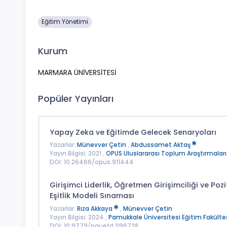
Eğitim Yönetimi
Kurum
MARMARA ÜNİVERSİTESİ
Popüler Yayınları
Yapay Zeka ve Eğitimde Gelecek Senaryoları
Yazarlar:
Münevver Çetin
,
Abdussamet Aktaş
Yayın Bilgisi: 2021 ,
OPUS Uluslararası Toplum Araştırmaları
DOI: 10.26466/opus.911444
Girişimci Liderlik, Öğretmen Girişimciliği ve Poz
Eşitlik Modeli Sınaması
Yazarlar:
Rıza Akkaya
,
Münevver Çetin
Yayın Bilgisi: 2024 ,
Pamukkale Üniversitesi Eğitim Fakültes
DOI: 10.9779/pauefd.1196728