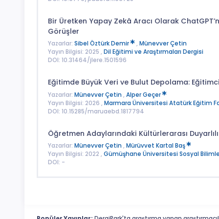
Bir Üretken Yapay Zekâ Aracı Olarak ChatGPT’ni
Görüşler
Yazarlar:
Sibel Öztürk Demir
,
Münevver Çetin
Yayın Bilgisi: 2025 ,
Dil Eğitimi ve Araştırmaları Dergisi
DOI: 10.31464/jlere.1501596
Eğitimde Büyük Veri ve Bulut Depolama: Eğitimcil
Yazarlar:
Münevver Çetin
,
Alper Geçer
Yayın Bilgisi: 2026 ,
Marmara Üniversitesi Atatürk Eğitim Fak
DOI: 10.15285/maruaebd.1817794
Öğretmen Adaylarındaki Kültürlerarası Duyarlılı
Yazarlar:
Münevver Çetin
,
Mürüvvet Kartal Baş
Yayın Bilgisi: 2022 ,
Gümüşhane Üniversitesi Sosyal Bilimle
DOI: -
Popüler Yayınlar:
DergiPark'ta araştırma yapan araştırmacıl